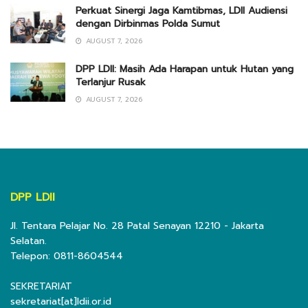
Perkuat Sinergi Jaga Kamtibmas, LDII Audiensi
dengan Dirbinmas Polda Sumut
AUGUST 7, 2026
DPP LDII: Masih Ada Harapan untuk Hutan yang
Terlanjur Rusak
AUGUST 7, 2026
DPP LDII
Jl. Tentara Pelajar No. 28 Patal Senayan 12210 - Jakarta
Selatan.
Telepon: 0811-8604544
SEKRETARIAT
sekretariat[at]ldii.or.id