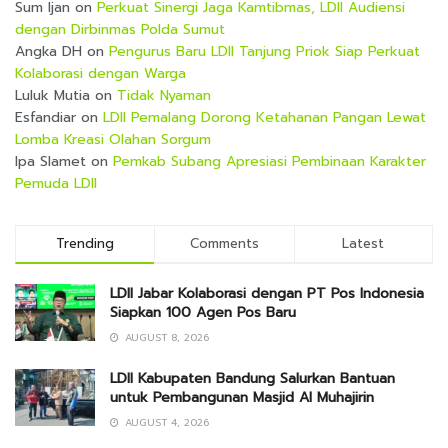
Sum Ijan
on
Perkuat Sinergi Jaga Kamtibmas, LDII Audiensi
dengan Dirbinmas Polda Sumut
Angka DH
on
Pengurus Baru LDII Tanjung Priok Siap Perkuat
Kolaborasi dengan Warga
Luluk Mutia
on
Tidak Nyaman
Esfandiar
on
LDII Pemalang Dorong Ketahanan Pangan Lewat
Lomba Kreasi Olahan Sorgum
Ipa Slamet
on
Pemkab Subang Apresiasi Pembinaan Karakter
Pemuda LDII
Trending
Comments
Latest
LDII Jabar Kolaborasi dengan PT Pos Indonesia
Siapkan 100 Agen Pos Baru
AUGUST 8, 2026
LDII Kabupaten Bandung Salurkan Bantuan
untuk Pembangunan Masjid Al Muhajirin
AUGUST 4, 2026