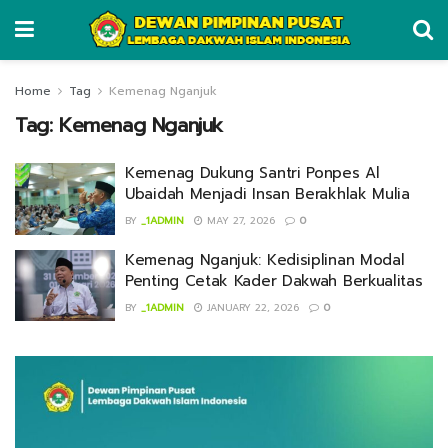
Home
Tag
Kemenag Nganjuk
Tag:
Kemenag Nganjuk
Kemenag Dukung Santri Ponpes Al
Ubaidah Menjadi Insan Berakhlak Mulia
BY
_1ADMIN
MAY 27, 2026
0
Kemenag Nganjuk: Kedisiplinan Modal
Penting Cetak Kader Dakwah Berkualitas
BY
_1ADMIN
JANUARY 22, 2026
0