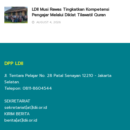
LDII Musi Rawas Tingkatkan Kompetensi
Pengajar Melalui Diklat Tilawatil Quran
AUGUST 4, 2026
DPP LDII
Jl. Tentara Pelajar No. 28 Patal Senayan 12210 - Jakarta
Selatan.
Telepon: 0811-8604544
SEKRETARIAT
sekretariat[at]ldii.or.id
KIRIM BERITA
berita[at]ldii.or.id