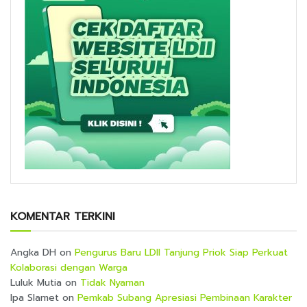
KOMENTAR TERKINI
Angka DH
on
Pengurus Baru LDII Tanjung Priok Siap Perkuat
Kolaborasi dengan Warga
Luluk Mutia
on
Tidak Nyaman
Ipa Slamet
on
Pemkab Subang Apresiasi Pembinaan Karakter