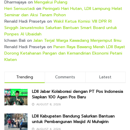
Dharmajaya
on
Mengakui Pulang
Heri Sensustadi
on
Peringati Hari Hutan, LDII Lampung Helat
Seminar dan Aksi Tanam Pohon
Renald Hadi Prasetya
on
Wakil Ketua Komisi VIII DPR RI
Singgih Januratmoko Salurkan Bantuan Smart Board untuk
Ponpes Al Ubaidah
Ichwan Bali
on
Jalan Terjal Warga Kawadang Menjemput Ilmu
Renald Hadi Prasetya
on
Panen Raya Bawang Merah LDII Bayat
Dorong Ketahanan Pangan dan Kemandirian Ekonomi Petani
Klaten
Trending
Comments
Latest
LDII Jabar Kolaborasi dengan PT Pos Indonesia
Siapkan 100 Agen Pos Baru
AUGUST 8, 2026
LDII Kabupaten Bandung Salurkan Bantuan
untuk Pembangunan Masjid Al Muhajirin
AUGUST 4, 2026