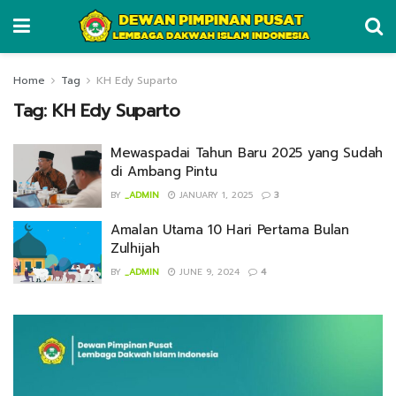
Home
Tag
KH Edy Suparto
Tag:
KH Edy Suparto
Mewaspadai Tahun Baru 2025 yang Sudah
di Ambang Pintu
BY
_ADMIN
JANUARY 1, 2025
3
Amalan Utama 10 Hari Pertama Bulan
Zulhijah
BY
_ADMIN
JUNE 9, 2024
4