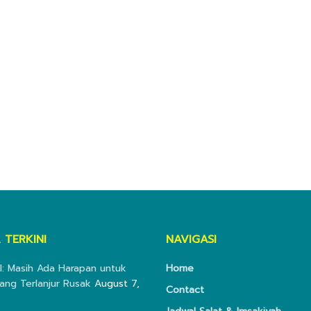
 TERKINI
NAVIGASI
I: Masih Ada Harapan untuk
Home
ang Terlanjur Rusak
August 7,
Contact