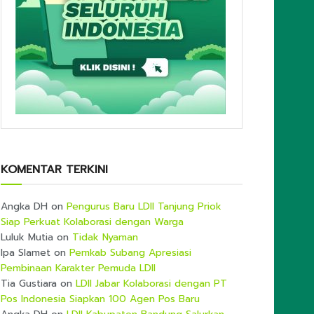
KOMENTAR TERKINI
Angka DH
on
Pengurus Baru LDII Tanjung Priok
Siap Perkuat Kolaborasi dengan Warga
Luluk Mutia
on
Tidak Nyaman
Ipa Slamet
on
Pemkab Subang Apresiasi
Pembinaan Karakter Pemuda LDII
Tia Gustiara
on
LDII Jabar Kolaborasi dengan PT
Pos Indonesia Siapkan 100 Agen Pos Baru