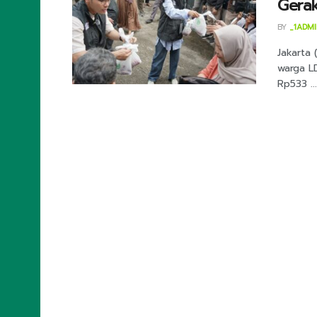
Gerak
BY
_1ADM
Jakarta 
warga L
Rp533 ...