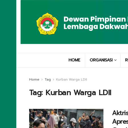
HOME
ORGANISASI
R
Home
Tag
Kurban Warga LDII
Tag:
Kurban Warga LDII
Aktri
Apre