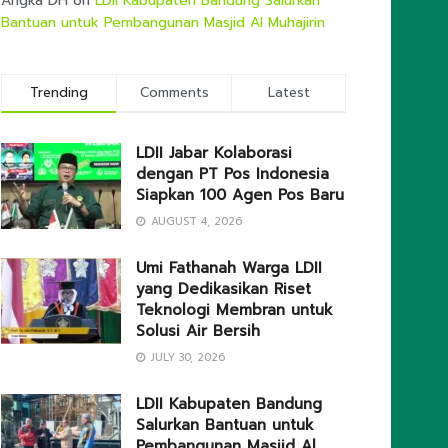
Angka DH
on
LDII Kabupaten Bandung Salurkan
Bantuan untuk Pembangunan Masjid Al Muhajirin
Trending
Comments
Latest
LDII Jabar Kolaborasi
dengan PT Pos Indonesia
Siapkan 100 Agen Pos Baru
AUGUST 4, 2026
Umi Fathanah Warga LDII
yang Dedikasikan Riset
Teknologi Membran untuk
Solusi Air Bersih
JULY 30, 2026
LDII Kabupaten Bandung
Salurkan Bantuan untuk
Pembangunan Masjid Al