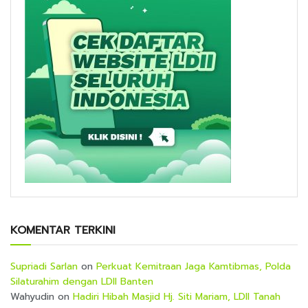
KOMENTAR TERKINI
Supriadi Sarlan
on
Perkuat Kemitraan Jaga Kamtibmas, Polda
Silaturahim dengan LDII Banten
Wahyudin
on
Hadiri Hibah Masjid Hj. Siti Mariam, LDII Tanah