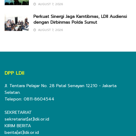
AUGUST 7, 2026
Perkuat Sinergi Jaga Kamtibmas, LDII Audiensi
dengan Dirbinmas Polda Sumut
AUGUST 7, 2026
DPP LDII
Jl. Tentara Pelajar No. 28 Patal Senayan 12210 - Jakarta
Selatan.
Telepon: 0811-8604544
SEKRETARIAT
sekretariat[at]ldii.or.id
KIRIM BERITA
berita[at]ldii.or.id