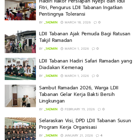
Hadiri Rakor Persiapan Nyepi dan Idul
Fitri, Pengurus LDII Tabanan Ingatkan
Pentingnya Toleransi
BY
_1ADMIN
MARCH 18, 2026
0
LDII Tabanan Ajak Pemuda Bagi Ratusan
Takjil Ramadan
BY
_1ADMIN
MARCH 1, 2026
0
LDII Tabanan Hadiri Safari Ramadan yang
Diadakan Kemenag
BY
_1ADMIN
MARCH 1, 2026
0
Sambut Ramadan 2026, Warga LDII
Tabanan Gelar Kerja Bakti Bersih
Lingkungan
BY
_1ADMIN
FEBRUARY 19, 2026
0
Selaraskan Visi, DPD LDII Tabanan Susun
Program Kerja Organisasi
BY
_1ADMIN
JANUARY 21, 2026
4