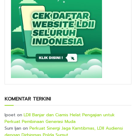
KOMENTAR TERKINI
Ipoet
on
LDII Banjar dan Ciamis Helat Pengajian untuk
Perkuat Pembinaan Generasi Muda
Sum Ijan
on
Perkuat Sinergi Jaga Kamtibmas, LDII Audiensi
dengan Dirbinmas Polda Sumut