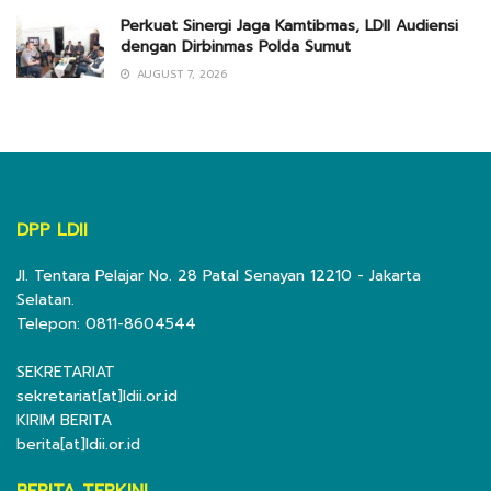
Perkuat Sinergi Jaga Kamtibmas, LDII Audiensi
dengan Dirbinmas Polda Sumut
AUGUST 7, 2026
DPP LDII
Jl. Tentara Pelajar No. 28 Patal Senayan 12210 - Jakarta
Selatan.
Telepon: 0811-8604544
SEKRETARIAT
sekretariat[at]ldii.or.id
KIRIM BERITA
berita[at]ldii.or.id