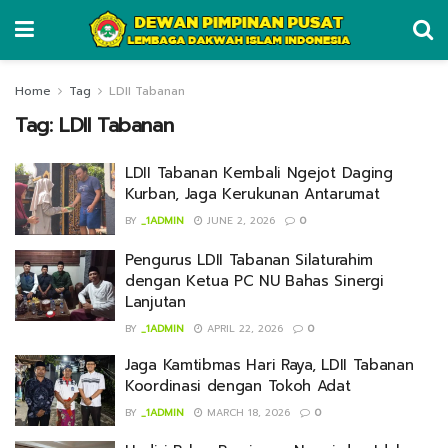
Home
Tag
LDII Tabanan
Tag:
LDII Tabanan
LDII Tabanan Kembali Ngejot Daging
Kurban, Jaga Kerukunan Antarumat
BY
_1ADMIN
JUNE 2, 2026
0
Pengurus LDII Tabanan Silaturahim
dengan Ketua PC NU Bahas Sinergi
Lanjutan
BY
_1ADMIN
APRIL 22, 2026
0
Jaga Kamtibmas Hari Raya, LDII Tabanan
Koordinasi dengan Tokoh Adat
BY
_1ADMIN
MARCH 18, 2026
0