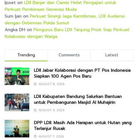
Ipoet
on
LDII Banjar dan Ciamis Helat Pengajian untuk
Perkuat Pembinaan Generasi Muda
Sum Ijan
on
Perkuat Sinergi Jaga Kamtibmas, LDII Audiensi
dengan Dirbinmas Polda Sumut
Angka DH
on
Pengurus Baru LDII Tanjung Priok Siap Perkuat
Kolaborasi dengan Warga
Trending
Comments
Latest
LDII Jabar Kolaborasi dengan PT Pos Indonesia
Siapkan 100 Agen Pos Baru
AUGUST 8, 2026
LDII Kabupaten Bandung Salurkan Bantuan
untuk Pembangunan Masjid Al Muhajirin
AUGUST 4, 2026
DPP LDII: Masih Ada Harapan untuk Hutan yang
Terlanjur Rusak
AUGUST 7, 2026