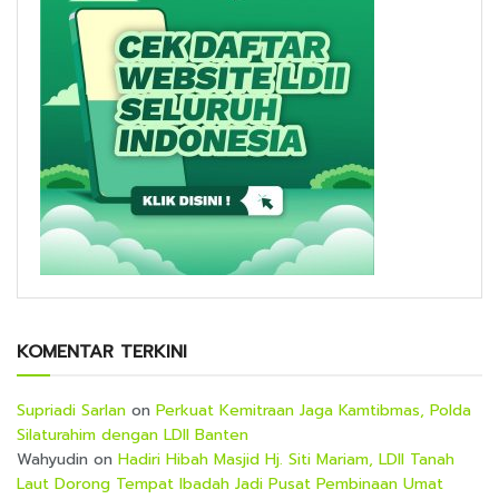
KOMENTAR TERKINI
Supriadi Sarlan
on
Perkuat Kemitraan Jaga Kamtibmas, Polda
Silaturahim dengan LDII Banten
Wahyudin
on
Hadiri Hibah Masjid Hj. Siti Mariam, LDII Tanah
Laut Dorong Tempat Ibadah Jadi Pusat Pembinaan Umat