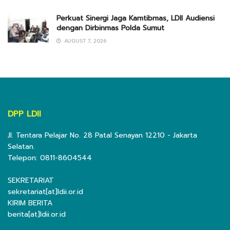
Perkuat Sinergi Jaga Kamtibmas, LDII Audiensi
dengan Dirbinmas Polda Sumut
AUGUST 7, 2026
DPP LDII
Jl. Tentara Pelajar No. 28 Patal Senayan 12210 - Jakarta
Selatan.
Telepon: 0811-8604544
SEKRETARIAT
sekretariat[at]ldii.or.id
KIRIM BERITA
berita[at]ldii.or.id