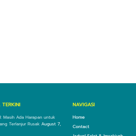
 TERKINI
NAVIGASI
I: Masih Ada Harapan untuk
Home
ang Terlanjur Rusak
August 7,
Contact