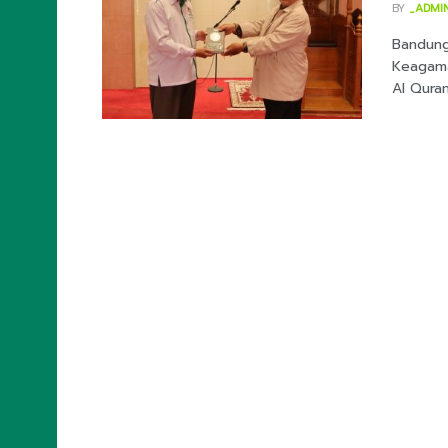
BY
_ADMI
Bandung
Keagama
Al Quran