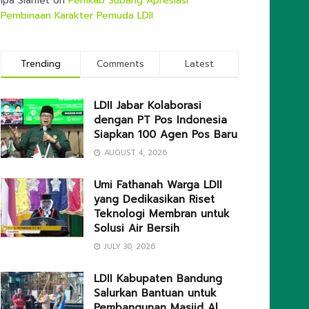
Ipa Slamet
on
Pemkab Subang Apresiasi
Pembinaan Karakter Pemuda LDII
Trending
Comments
Latest
LDII Jabar Kolaborasi
dengan PT Pos Indonesia
Siapkan 100 Agen Pos Baru
AUGUST 4, 2026
Umi Fathanah Warga LDII
yang Dedikasikan Riset
Teknologi Membran untuk
Solusi Air Bersih
JULY 30, 2026
LDII Kabupaten Bandung
Salurkan Bantuan untuk
Pembangunan Masjid Al