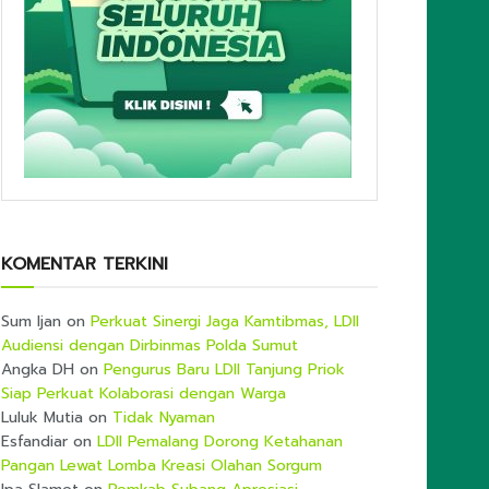
KOMENTAR TERKINI
Sum Ijan
on
Perkuat Sinergi Jaga Kamtibmas, LDII
Audiensi dengan Dirbinmas Polda Sumut
Angka DH
on
Pengurus Baru LDII Tanjung Priok
Siap Perkuat Kolaborasi dengan Warga
Luluk Mutia
on
Tidak Nyaman
Esfandiar
on
LDII Pemalang Dorong Ketahanan
Pangan Lewat Lomba Kreasi Olahan Sorgum