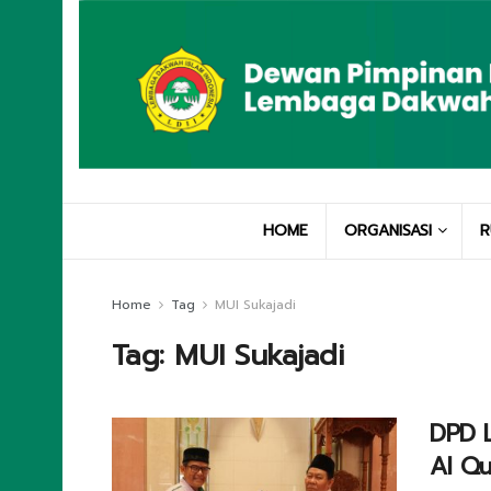
HOME
ORGANISASI
R
Home
Tag
MUI Sukajadi
Tag:
MUI Sukajadi
DPD 
Al Qu