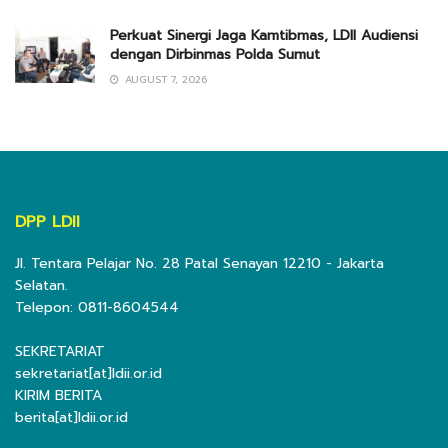
Perkuat Sinergi Jaga Kamtibmas, LDII Audiensi
dengan Dirbinmas Polda Sumut
AUGUST 7, 2026
DPP LDII
Jl. Tentara Pelajar No. 28 Patal Senayan 12210 - Jakarta
Selatan.
Telepon: 0811-8604544
SEKRETARIAT
sekretariat[at]ldii.or.id
KIRIM BERITA
berita[at]ldii.or.id