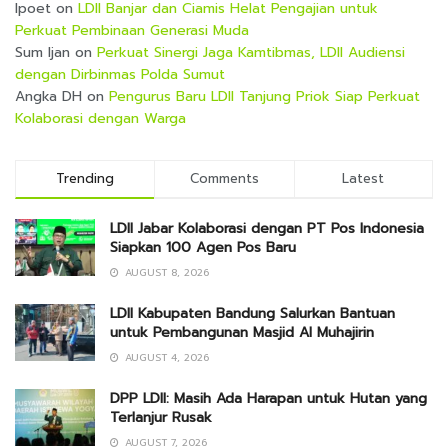
Ipoet
on
LDII Banjar dan Ciamis Helat Pengajian untuk
Perkuat Pembinaan Generasi Muda
Sum Ijan
on
Perkuat Sinergi Jaga Kamtibmas, LDII Audiensi
dengan Dirbinmas Polda Sumut
Angka DH
on
Pengurus Baru LDII Tanjung Priok Siap Perkuat
Kolaborasi dengan Warga
Trending
Comments
Latest
LDII Jabar Kolaborasi dengan PT Pos Indonesia
Siapkan 100 Agen Pos Baru
AUGUST 8, 2026
LDII Kabupaten Bandung Salurkan Bantuan
untuk Pembangunan Masjid Al Muhajirin
AUGUST 4, 2026
DPP LDII: Masih Ada Harapan untuk Hutan yang
Terlanjur Rusak
AUGUST 7, 2026