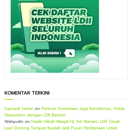
KOMENTAR TERKINI
Supriadi Sarlan
on
Perkuat Kemitraan Jaga Kamtibmas, Polda
Silaturahim dengan LDII Banten
Wahyudin
on
Hadiri Hibah Masjid Hj. Siti Mariam, LDII Tanah
Laut Dorong Tempat Ibadah Jadi Pusat Pembinaan Umat