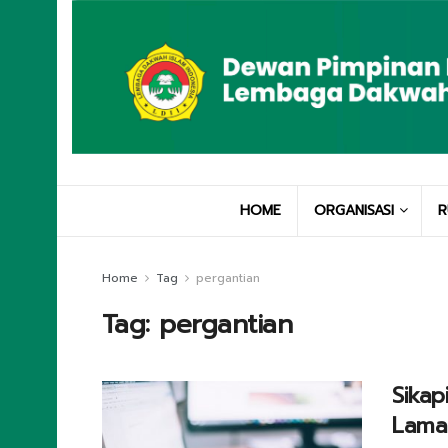
HOME
ORGANISASI
R
Home
Tag
pergantian
Tag:
pergantian
Sikap
Lama 