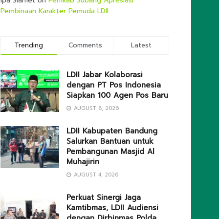
Ipa Slamet
on
Pemkab Subang Apresiasi
Pembinaan Karakter Pemuda LDII
Trending
Comments
Latest
LDII Jabar Kolaborasi
dengan PT Pos Indonesia
Siapkan 100 Agen Pos Baru
AUGUST 8, 2026
LDII Kabupaten Bandung
Salurkan Bantuan untuk
Pembangunan Masjid Al
Muhajirin
AUGUST 4, 2026
Perkuat Sinergi Jaga
Kamtibmas, LDII Audiensi
dengan Dirbinmas Polda