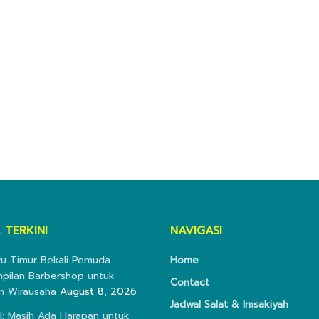
 TERKINI
NAVIGASI
wu Timur Bekali Pemuda
Home
pilan Barbershop untuk
Contact
n Wirausaha
August 8, 2026
Jadwal Salat & Imsakiyah
I: Masih Ada Harapan untuk