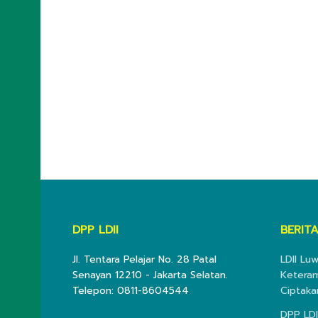
DPP LDII
BERITA
Jl. Tentara Pelajar No. 28 Patal
LDII Lu
Senayan 12210 - Jakarta Selatan.
Keteram
Telepon: 0811-8604544
Ciptaka
DPP LDI