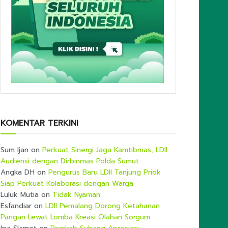
KOMENTAR TERKINI
Sum Ijan
on
Perkuat Sinergi Jaga Kamtibmas, LDII
Audiensi dengan Dirbinmas Polda Sumut
Angka DH
on
Pengurus Baru LDII Tanjung Priok
Siap Perkuat Kolaborasi dengan Warga
Luluk Mutia
on
Tidak Nyaman
Esfandiar
on
LDII Pemalang Dorong Ketahanan
Pangan Lewat Lomba Kreasi Olahan Sorgum