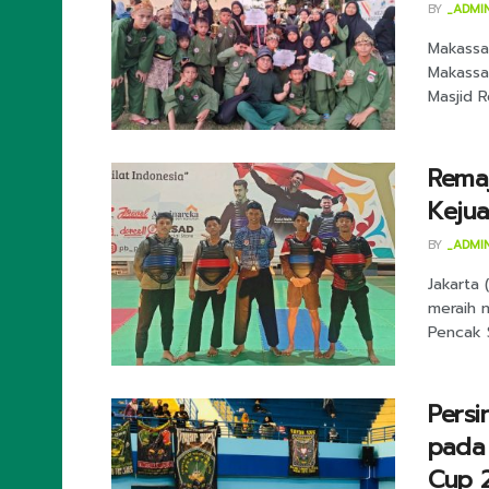
BY
_ADMI
Makassar
Makassa
Masjid R
Remaj
Kejua
BY
_ADMI
Jakarta 
meraih 
Pencak S
Persi
pada 
Cup 