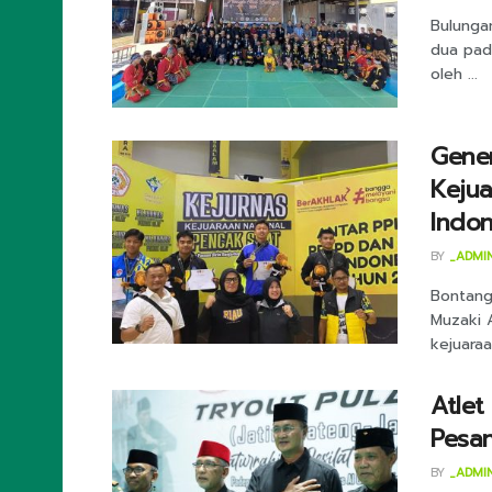
Bulungan
dua pada
oleh ...
Gener
Kejua
Indo
BY
_ADMI
Bontang 
Muzaki A
kejuaraan
Atlet
Pesan
BY
_ADMI