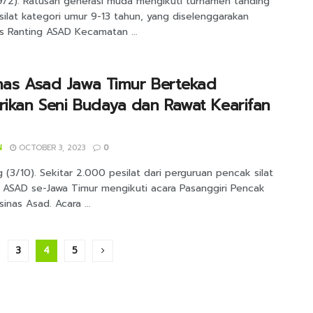
9/2). Ratusan generasi muda mengikuti turnamen tanding
ilat kategori umur 9-13 tahun, yang diselenggarakan
s Ranting ASAD Kecamatan ...
nas Asad Jawa Timur Bertekad
rikan Seni Budaya dan Rawat Kearifan
N
OCTOBER 3, 2023
0
(3/10). Sekitar 2.000 pesilat dari perguruan pencak silat
s ASAD se-Jawa Timur mengikuti acara Pasanggiri Pencak
sinas Asad. Acara ...
3
4
5