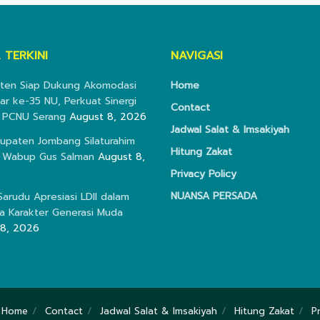
 TERKINI
NAVIGASI
nten Siap Dukung Akomodasi
Home
r ke-35 NU, Perkuat Sinergi
Contact
 PCNU Serang
August 8, 2026
Jadwal Salat & Imsakiyah
bupaten Jombang Silaturahim
Hitung Zakat
 Wabup Gus Salman
August 8,
Privacy Policy
NUANSA PERSADA
arudu Apresiasi LDII dalam
 Karakter Generasi Muda
 8, 2026
Home
Contact
Jadwal Salat & Imsakiyah
Hitung Zakat
P