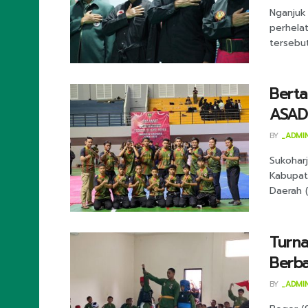
Nganjuk 
perhelat
tersebut
Berta
ASAD 
BY
_ADMI
Sukoharj
Kabupat
Daerah (
Turna
Berb
BY
_ADMI