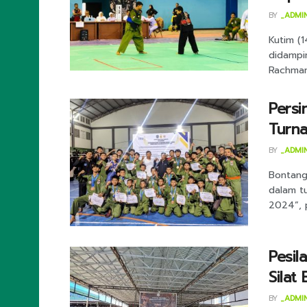
BY
_ADMI
Kutim (1
didampin
Rachman
Persi
Turn
BY
_ADMI
Bontang 
dalam tu
2024”, p
Pesil
Silat
BY
_ADMI