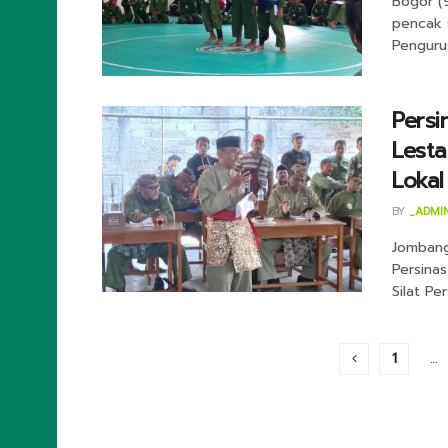
Bogor (
pencak s
Penguru
Persi
Lesta
Lokal
BY
_ADMI
Jombang 
Persina
Silat Per
1
…