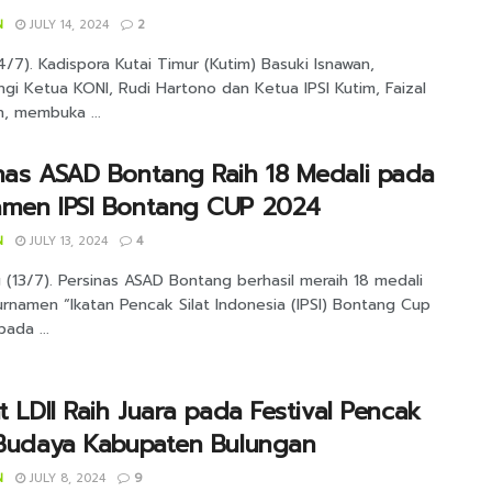
N
JULY 14, 2024
2
4/7). Kadispora Kutai Timur (Kutim) Basuki Isnawan,
gi Ketua KONI, Rudi Hartono dan Ketua IPSI Kutim, Faizal
, membuka ...
nas ASAD Bontang Raih 18 Medali pada
amen IPSI Bontang CUP 2024
N
JULY 13, 2024
4
(13/7). Persinas ASAD Bontang berhasil meraih 18 medali
rnamen “Ikatan Pencak Silat Indonesia (IPSI) Bontang Cup
ada ...
at LDII Raih Juara pada Festival Pencak
 Budaya Kabupaten Bulungan
N
JULY 8, 2024
9