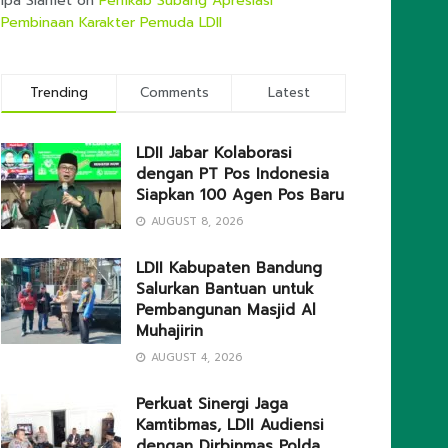
Ipa Slamet
on
Pemkab Subang Apresiasi
Pembinaan Karakter Pemuda LDII
Trending
Comments
Latest
LDII Jabar Kolaborasi
dengan PT Pos Indonesia
Siapkan 100 Agen Pos Baru
AUGUST 8, 2026
LDII Kabupaten Bandung
Salurkan Bantuan untuk
Pembangunan Masjid Al
Muhajirin
AUGUST 4, 2026
Perkuat Sinergi Jaga
Kamtibmas, LDII Audiensi
dengan Dirbinmas Polda