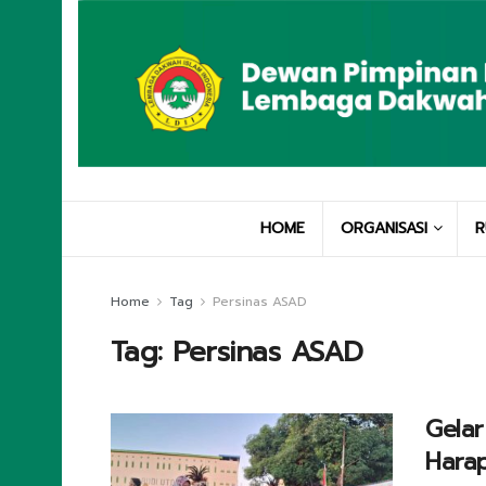
HOME
ORGANISASI
R
Home
Tag
Persinas ASAD
Tag:
Persinas ASAD
Gelar
Harap