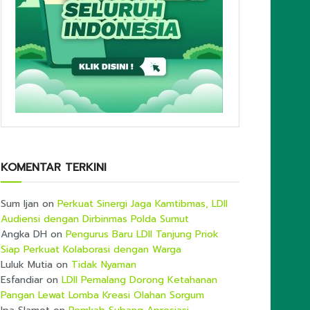
KOMENTAR TERKINI
Sum Ijan
on
Perkuat Sinergi Jaga Kamtibmas, LDII
Audiensi dengan Dirbinmas Polda Sumut
Angka DH
on
Pengurus Baru LDII Tanjung Priok
Siap Perkuat Kolaborasi dengan Warga
Luluk Mutia
on
Tidak Nyaman
Esfandiar
on
LDII Pemalang Dorong Ketahanan
Pangan Lewat Lomba Kreasi Olahan Sorgum