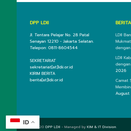
DPP LDII
BERITA
Jl. Tentara Pelajar No. 28 Patal
LDII Ba
Senayan 12210 - Jakarta Selatan.
Mukmata
Telepon: 0811-8604544
dengan
LDII Ka
SEKRETARIAT
dengan
sekretariat[at]ldii.or.id
2026
KIRIM BERITA
berita[at]ldii.or.id
Camat S
Membina
August
ID
© 2020
DPP LDII
- Managed by
KIM & IT Division
.