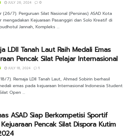
N
JULY 26, 2024
0
 (26/7). Perguruan Silat Nasional (Persinas) ASAD Kota
r mengadakan Kejuaraan Pasanggiri dan Solo Kreatif di
oudhotul Jannah, Kompleks ...
a LDII Tanah Laut Raih Medali Emas
raan Pencak Silat Pelajar Internasional
N
JULY 18, 2024
1
(18/7). Remaja LDII Tanah Laut, Ahmad Sobirin berhasil
medali emas pada kejuaraan Internasional Indonesia Student
ilat Open ...
nas ASAD Siap Berkompetisi Sportif
Kejuaraan Pencak Silat Dispora Kutim
2024