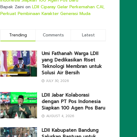
Indonesia Siapkan 100 Agen Pos Baru
Bapak Zaini
on
LDII Ciparay Gelar Perkemahan CAI,
Perkuat Pembinaan Karakter Generasi Muda
Trending
Comments
Latest
Umi Fathanah Warga LDII
yang Dedikasikan Riset
Teknologi Membran untuk
Solusi Air Bersih
JULY 30, 2026
LDII Jabar Kolaborasi
dengan PT Pos Indonesia
Siapkan 100 Agen Pos Baru
AUGUST 4, 2026
LDII Kabupaten Bandung
Salurkan Bantuan untuk