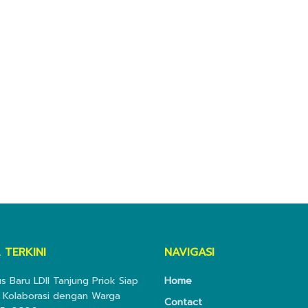
 TERKINI
NAVIGASI
s Baru LDII Tanjung Priok Siap
Home
 Kolaborasi dengan Warga
Contact