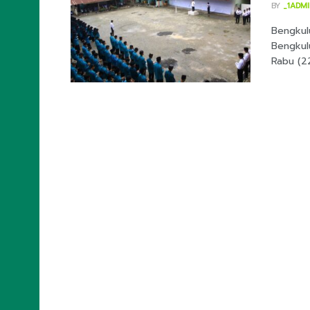
BY
_1ADM
Bengkul
Bengkul
Rabu (22