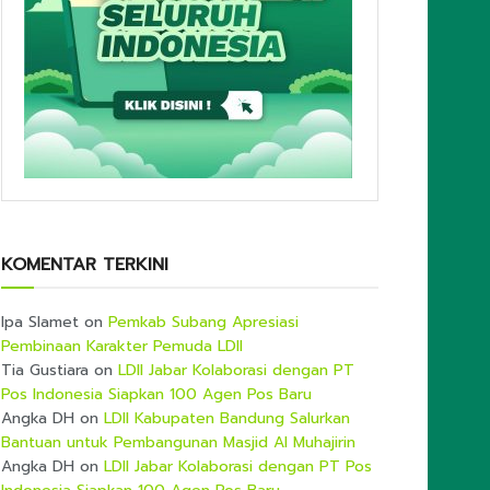
KOMENTAR TERKINI
Ipa Slamet
on
Pemkab Subang Apresiasi
Pembinaan Karakter Pemuda LDII
Tia Gustiara
on
LDII Jabar Kolaborasi dengan PT
Pos Indonesia Siapkan 100 Agen Pos Baru
Angka DH
on
LDII Kabupaten Bandung Salurkan
Bantuan untuk Pembangunan Masjid Al Muhajirin
Angka DH
on
LDII Jabar Kolaborasi dengan PT Pos