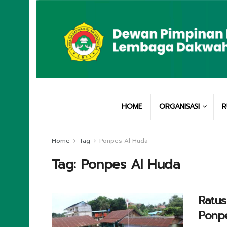
HOME
ORGANISASI
R
Home
Tag
Ponpes Al Huda
Tag:
Ponpes Al Huda
Ratus
Ponp