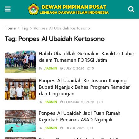
Home
Tag
Ponpes Al Ubaidah Kertosono
Tag:
Ponpes Al Ubaidah Kertosono
Habib Ubaidillah Gelorakan Karakter Luhur
dalam Turnamen FORSGI Jatim
BY
_1ADMIN
JULY 7, 2026
0
Ponpes Al Ubaidah Kertosono Kunjungi
Bupati Nganjuk Bahas Program Ramadan
dan Lingkungan
BY
_1ADMIN
FEBRUARY 10, 2026
1
Ponpes Al Ubaidah Jadi Tuan Rumah
Kejurkab Persinas ASAD Nganjuk
BY
_1ADMIN
JULY 8, 2025
1