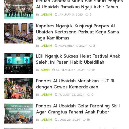
Ribuan Generasi Muda dan Santri Ponpes
Al Ubaidah Ramaikan Ngaji Akhir Tahun
BY
_ADMIN
JANUARY 3, 2025
6
Kapolres Nganjuk Kunjungi Ponpes Al
Ubaidah Kertosono Perkuat Kerja Sama
Jaga Kamtibmas
BY
_ADMIN
NOVEMBER 4, 2024
3
LDII Nganjuk Sukses Helat Festival Anak
Saleh, Ini Pesan Habib Ubaidillah
BY
ADMN
SEPTEMBER 4, 2024
19
Ponpes Al Ubaidah Meriahkan HUT RI
dengan Gowes Kemerdekaan
BY
_ADMIN
AUGUST 22, 2024
0
Ponpes Al Ubaidah Gelar Parenting Skill
Agar Orangtua Pahami Anak Puber
BY
_ADMIN
JUNE 26, 2024
16