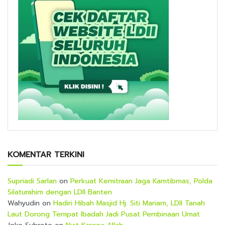
KOMENTAR TERKINI
Supriadi Sarlan
on
Perkuat Kemitraan Jaga Kamtibmas, Polda
Silaturahim dengan LDII Banten
Wahyudin
on
Hadiri Hibah Masjid Hj. Siti Mariam, LDII Tanah
Laut Dorong Tempat Ibadah Jadi Pusat Pembinaan Umat