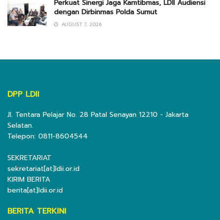
Perkuat Sinergi Jaga Kamtibmas, LDII Audiensi
dengan Dirbinmas Polda Sumut
AUGUST 7, 2026
DPP LDII
Jl. Tentara Pelajar No. 28 Patal Senayan 12210 - Jakarta
Selatan.
Telepon: 0811-8604544
SEKRETARIAT
sekretariat[at]ldii.or.id
KIRIM BERITA
berita[at]ldii.or.id
BERITA TERKINI