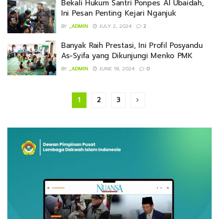
Bekali Hukum Santri Ponpes Al Ubaidah,
Ini Pesan Penting Kejari Nganjuk
BY
_ADMIN
JULY 2, 2024
2
Banyak Raih Prestasi, Ini Profil Posyandu
As-Syifa yang Dikunjungi Menko PMK
BY
_ADMIN
JUNE 18, 2024
0
1
2
3