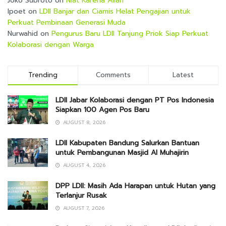
Joko Subroto
on
Niat Karena Allah
Ipoet
on
LDII Banjar dan Ciamis Helat Pengajian untuk
Perkuat Pembinaan Generasi Muda
Nurwahid
on
Pengurus Baru LDII Tanjung Priok Siap Perkuat
Kolaborasi dengan Warga
Trending
Comments
Latest
LDII Jabar Kolaborasi dengan PT Pos Indonesia
Siapkan 100 Agen Pos Baru
AUGUST 8, 2026
LDII Kabupaten Bandung Salurkan Bantuan
untuk Pembangunan Masjid Al Muhajirin
AUGUST 4, 2026
DPP LDII: Masih Ada Harapan untuk Hutan yang
Terlanjur Rusak
AUGUST 7, 2026