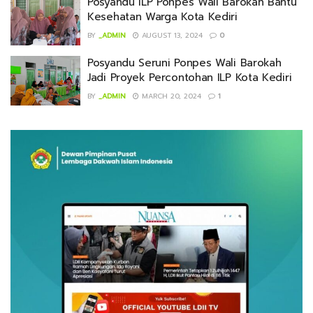
Posyandu ILP Ponpes Wali Barokah Bantu
Kesehatan Warga Kota Kediri
BY
_ADMIN
AUGUST 13, 2024
0
Posyandu Seruni Ponpes Wali Barokah
Jadi Proyek Percontohan ILP Kota Kediri
BY
_ADMIN
MARCH 20, 2024
1