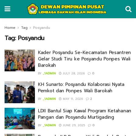
Home
Tag
Posyandu
Tag:
Posyandu
Kader Posyandu Se-Kecamatan Pesantren
Gelar Studi Tiru ke Posyandu Ponpes Wali
Barokah
BY
_1ADMIN
JULY 28, 2026
0
KH Sunarto: Posyandu Kolaborasi Nyata
Pemkot dan Ponpes Wali Barokah
BY
_1ADMIN
MAY 11, 2026
2
LDII Bantul Siap Kawal Program Ketahanan
Pangan dan Posyandu Murtigading
BY
_1ADMIN
JUNE 29, 2025
0