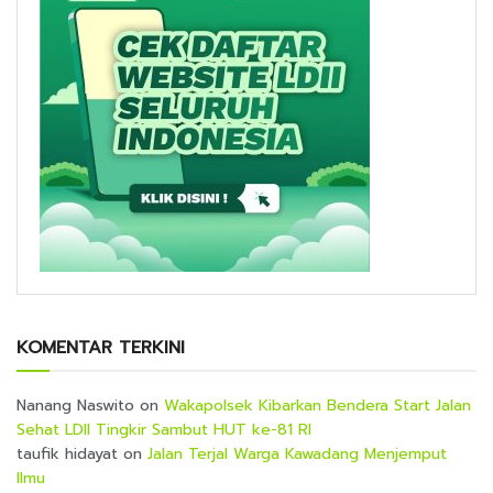
KOMENTAR TERKINI
Nanang Naswito
on
Wakapolsek Kibarkan Bendera Start Jalan
Sehat LDII Tingkir Sambut HUT ke-81 RI
taufik hidayat
on
Jalan Terjal Warga Kawadang Menjemput
Ilmu