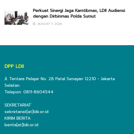
Perkuat Sinergi Jaga Kamtibmas, LDII Audiensi
dengan Dirbinmas Polda Sumut
AUGUST 7, 2026
DPP LDII
Jl. Tentara Pelajar No. 28 Patal Senayan 12210 - Jakarta
Selatan.
Telepon: 0811-8604544
SEKRETARIAT
sekretariat[at]ldii.or.id
KIRIM BERITA
berita[at]ldii.or.id