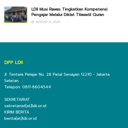
LDII Musi Rawas Tingkatkan Kompetensi
Pengajar Melalui Diklat Tilawatil Quran
AUGUST 4, 2026
DPP LDII
Jl. Tentara Pelajar No. 28 Patal Senayan 12210 - Jakarta
Selatan.
Telepon: 0811-8604544
SEKRETARIAT
sekretariat[at]ldii.or.id
KIRIM BERITA
berita[at]ldii.or.id