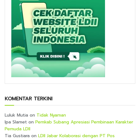
KOMENTAR TERKINI
Luluk Mutia
on
Tidak Nyaman
Ipa Slamet
on
Pemkab Subang Apresiasi Pembinaan Karakter
Pemuda LDII
Tia Gustiara
on
LDII Jabar Kolaborasi dengan PT Pos