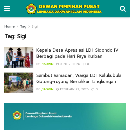
Home
Tag
Sigi
Tag:
Sigi
Kepala Desa Apresiasi LDII Sidondo IV
Berbagi pada Hari Raya Kurban
BY
_1ADMIN
JUNE 2, 2026
0
Sambut Ramadan, Warga LDII Kalukubula
Gotong-royong Bersihkan Lingkungan
BY
_1ADMIN
FEBRUARY 22, 2026
0