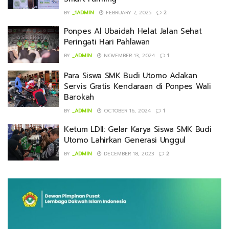
BY
_1ADMIN
FEBRUARY 7, 2025
2
Ponpes Al Ubaidah Helat Jalan Sehat
Peringati Hari Pahlawan
BY
_ADMIN
NOVEMBER 13, 2024
1
Para Siswa SMK Budi Utomo Adakan
Servis Gratis Kendaraan di Ponpes Wali
Barokah
BY
_ADMIN
OCTOBER 16, 2024
1
Ketum LDII: Gelar Karya Siswa SMK Budi
Utomo Lahirkan Generasi Unggul
BY
_ADMIN
DECEMBER 18, 2023
2