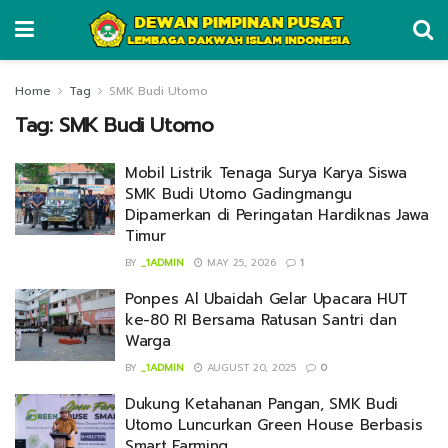
Home
Tag
SMK Budi Utomo
Tag:
SMK Budi Utomo
Mobil Listrik Tenaga Surya Karya Siswa
SMK Budi Utomo Gadingmangu
Dipamerkan di Peringatan Hardiknas Jawa
Timur
BY
_1ADMIN
MAY 25, 2026
1
Ponpes Al Ubaidah Gelar Upacara HUT
ke-80 RI Bersama Ratusan Santri dan
Warga
BY
_1ADMIN
AUGUST 20, 2025
0
Dukung Ketahanan Pangan, SMK Budi
Utomo Luncurkan Green House Berbasis
Smart Farming