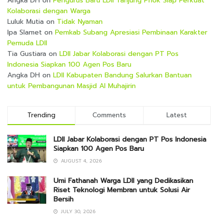
Angka DH
on
Pengurus Baru LDII Tanjung Priok Siap Perkuat
Kolaborasi dengan Warga
Luluk Mutia
on
Tidak Nyaman
Ipa Slamet
on
Pemkab Subang Apresiasi Pembinaan Karakter
Pemuda LDII
Tia Gustiara
on
LDII Jabar Kolaborasi dengan PT Pos
Indonesia Siapkan 100 Agen Pos Baru
Angka DH
on
LDII Kabupaten Bandung Salurkan Bantuan
untuk Pembangunan Masjid Al Muhajirin
Trending
Comments
Latest
LDII Jabar Kolaborasi dengan PT Pos Indonesia
Siapkan 100 Agen Pos Baru
AUGUST 4, 2026
Umi Fathanah Warga LDII yang Dedikasikan
Riset Teknologi Membran untuk Solusi Air
Bersih
JULY 30, 2026