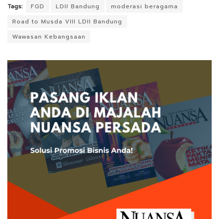
Tags:
FGD
LDII Bandung
moderasi beragama
Road to Musda VIII LDII Bandung
Wawasan Kebangsaan