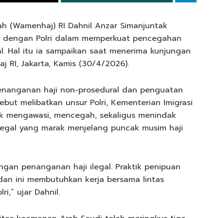
mah (Wamenhaj) RI Dahnil Anzar Simanjuntak
 dengan Polri dalam memperkuat pencegahan
al. Hal itu ia sampaikan saat menerima kunjungan
j RI, Jakarta, Kamis (30/4/2026).
penanganan haji non-prosedural dan penguatan
ebut melibatkan unsur Polri, Kementerian Imigrasi
k mengawasi, mencegah, sekaligus menindak
ilegal yang marak menjelang puncak musim haji
gan penanganan haji ilegal. Praktik penipuan
i dan ini membutuhkan kerja bersama lintas
i,” ujar Dahnil.