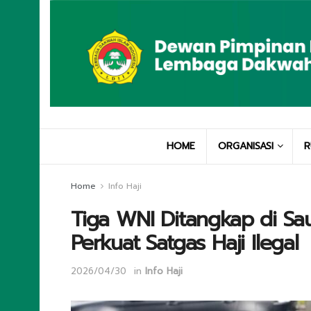
HOME
ORGANISASI
R
Home
Info Haji
Tiga WNI Ditangkap di Sau
Perkuat Satgas Haji Ilegal
2026/04/30
in
Info Haji