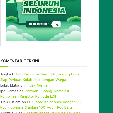
KOMENTAR TERKINI
Angka DH
on
Pengurus Baru LDII Tanjung Priok
Siap Perkuat Kolaborasi dengan Warga
Luluk Mutia
on
Tidak Nyaman
Ipa Slamet
on
Pemkab Subang Apresiasi
Pembinaan Karakter Pemuda LDII
Tia Gustiara
on
LDII Jabar Kolaborasi dengan PT
Pos Indonesia Siapkan 100 Agen Pos Baru