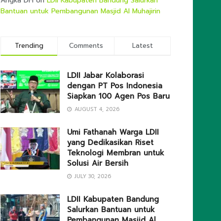
Angka DH
on
LDII Kabupaten Bandung Salurkan
Bantuan untuk Pembangunan Masjid Al Muhajirin
Trending
Comments
Latest
LDII Jabar Kolaborasi
dengan PT Pos Indonesia
Siapkan 100 Agen Pos Baru
AUGUST 4, 2026
Umi Fathanah Warga LDII
yang Dedikasikan Riset
Teknologi Membran untuk
Solusi Air Bersih
JULY 30, 2026
LDII Kabupaten Bandung
Salurkan Bantuan untuk
Pembangunan Masjid Al