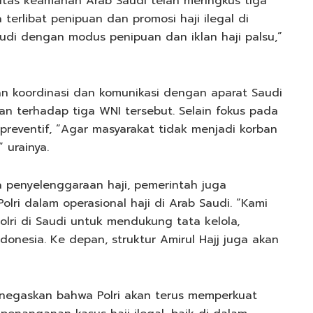
oritas keamanan Arab Saudi telah meringkus tiga
terlibat penipuan dan promosi haji ilegal di
udi dengan modus penipuan dan iklan haji palsu,”
n koordinasi dan komunikasi dengan aparat Saudi
n terhadap tiga WNI tersebut. Selain fokus pada
reventif, “Agar masyarakat tidak menjadi korban
 urainya.
a penyelenggaraan haji, pemerintah juga
lri dalam operasional haji di Arab Saudi. “Kami
lri di Saudi untuk mendukung tata kelola,
nesia. Ke depan, struktur Amirul Hajj juga akan
enegaskan bahwa Polri akan terus memperkuat