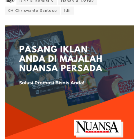
Tags:
DPR RI Komisi V
Hanan A. Rozak
KH Chriswanto Santoso
ldii