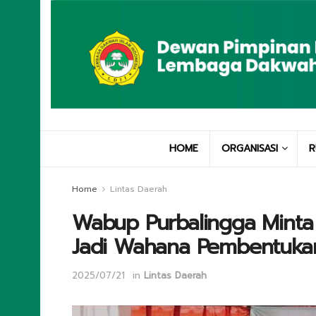
HOME
ORGANISASI
R
Home
Lintas Daerah
Wabup Purbalingga Minta
Jadi Wahana Pembentukan
2025/07/21
in
Lintas Daerah