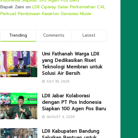
Indonesia Siapkan 100 Agen Pos Baru
Bapak Zaini
on
LDII Ciparay Gelar Perkemahan CAI,
Perkuat Pembinaan Karakter Generasi Muda
Trending
Comments
Latest
Umi Fathanah Warga LDII
yang Dedikasikan Riset
Teknologi Membran untuk
Solusi Air Bersih
JULY 30, 2026
LDII Jabar Kolaborasi
dengan PT Pos Indonesia
Siapkan 100 Agen Pos Baru
AUGUST 4, 2026
LDII Kabupaten Bandung
Salurkan Bantuan untuk