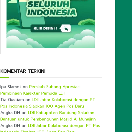
KOMENTAR TERKINI
Ipa Slamet
on
Pemkab Subang Apresiasi
Pembinaan Karakter Pemuda LDII
Tia Gustiara
on
LDII Jabar Kolaborasi dengan PT
Pos Indonesia Siapkan 100 Agen Pos Baru
Angka DH
on
LDII Kabupaten Bandung Salurkan
Bantuan untuk Pembangunan Masjid Al Muhajirin
Angka DH
on
LDII Jabar Kolaborasi dengan PT Pos