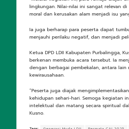
lingkungan. Nilai-nilai ini sangat relevan
moral dan kerusakan alam menjadi isu yang
Ia juga berharap para peserta dapat tumbu
menjauhi perilaku negatif, dan menjadi pe
Ketua DPD LDII Kabupaten Purbalingga, Ku
berkenan membuka acara tersebut. Ia menj
dengan berbagai pembekalan, antara lain
kewirausahaan.
“Peserta juga diajak mengimplementasikan
kehidupan sehari-hari. Semoga kegiatan in
intelektual dan matang secara spiritual 
Kusno.
Tags:
Generasi Muda LDII
Permata CAI 2025