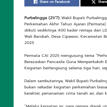
Share on Facebook
Share
Purbalingga (21/7).
Wakil Bupati Purbaling
Perkemahan Akhir Tahun Ajaran (Permata) C
diikuti sedikitnya 400 kader remaja dari L
Wali Barokah, Desa Cipawon, Kecamatan Buk
2025
Permata CAI 2025 mengusung tema “Perheba
Berazaskan Pancasila Guna Memperkokoh E
Kegiatan berlangsung selama tiga hari, sej
Dalam sambutannya, Wakil Bupati Purbali
bukan sekadar kegiatan perkemahan biasa
karakter, penanaman cinta tanah air, dan 
“Melalui kegiatan ini, para remaja diajak u