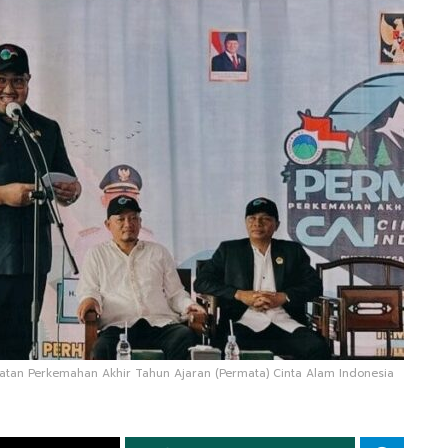
atan Perkemahan Akhir Tahun Ajaran (Permata) Cinta Alam Indonesia