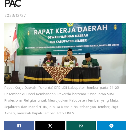
PAC
2023/12/27
Rapat Kerja Daerah (Rakerda) DPD LDII Kabupaten Jember pada 24-25
Desember di Hotel Rembangan. Rakerda bertema "Penguatan SDM
Profesional Religius untuk Mewujudkan Kabupaten Jember yang Maju,
Sejahtera dan Mandiri" itu, dibuka Kepala Bakesbangpol Jember, Sigit
Akbari, mewakili Bupati Jember. Foto: LINES