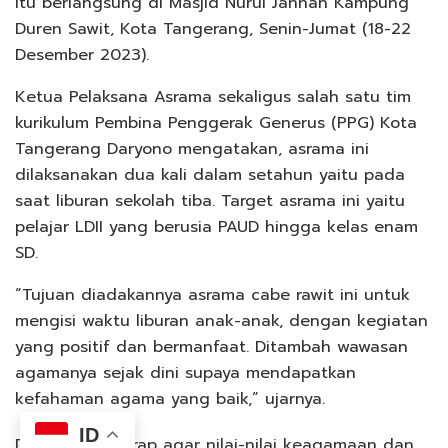
itu berlangsung di Masjid Nurul Jannah Kampung
Duren Sawit, Kota Tangerang, Senin-Jumat (18-22
Desember 2023).
Ketua Pelaksana Asrama sekaligus salah satu tim
kurikulum Pembina Penggerak Generus (PPG) Kota
Tangerang Daryono mengatakan, asrama ini
dilaksanakan dua kali dalam setahun yaitu pada
saat liburan sekolah tiba. Target asrama ini yaitu
pelajar LDII yang berusia PAUD hingga kelas enam
SD.
“Tujuan diadakannya asrama cabe rawit ini untuk
mengisi waktu liburan anak-anak, dengan kegiatan
yang positif dan bermanfaat. Ditambah wawasan
agamanya sejak dini supaya mendapatkan
kefahaman agama yang baik,” ujarnya.
ID
Daryono berharap agar nilai-nilai keagamaan dan