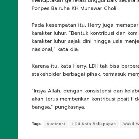
menciptakan generasi unggul baik secara 
Ponpes Bairuha KH Munawar Cholil.
Pada kesempatan itu, Herry juga memapa
karakter luhur. “Bentuk kontribusi dan k
karakter luhur sejak dini hingga usia men
nasional,” kata dia.
Karena itu, kata Herry, LDII tak bisa berp
stakeholder berbagai pihak, termasuk me
“Insya Allah, dengan konsistensi dan kola
akan terus memberikan kontribusi positif
bangsa,” pungkasnya.
Tags:
Audiensi
LDII Kota Balikpapan
Wakil W