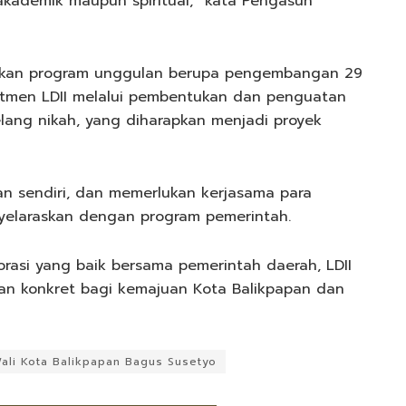
akademik maupun spiritual,” kata Pengasuh
rkan program unggulan berupa pengembangan 29
omitmen LDII melalui pembentukan dan penguatan
jelang nikah, yang diharapkan menjadi proyek
eran sendiri, dan memerlukan kerjasama para
nyelaraskan dengan program pemerintah.
borasi yang baik bersama pemerintah daerah, LDII
 dan konkret bagi kemajuan Kota Balikpapan dan
ali Kota Balikpapan Bagus Susetyo