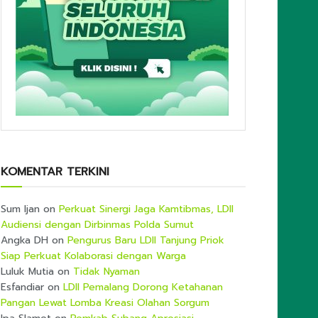
KOMENTAR TERKINI
Sum Ijan
on
Perkuat Sinergi Jaga Kamtibmas, LDII
Audiensi dengan Dirbinmas Polda Sumut
Angka DH
on
Pengurus Baru LDII Tanjung Priok
Siap Perkuat Kolaborasi dengan Warga
Luluk Mutia
on
Tidak Nyaman
Esfandiar
on
LDII Pemalang Dorong Ketahanan
Pangan Lewat Lomba Kreasi Olahan Sorgum