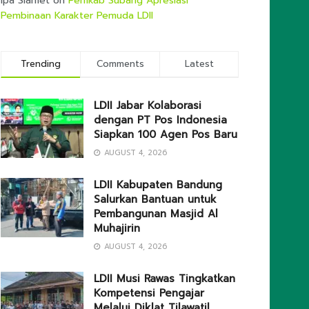
Ipa Slamet
on
Pemkab Subang Apresiasi
Pembinaan Karakter Pemuda LDII
Trending
Comments
Latest
LDII Jabar Kolaborasi
dengan PT Pos Indonesia
Siapkan 100 Agen Pos Baru
AUGUST 4, 2026
LDII Kabupaten Bandung
Salurkan Bantuan untuk
Pembangunan Masjid Al
Muhajirin
AUGUST 4, 2026
LDII Musi Rawas Tingkatkan
Kompetensi Pengajar
Melalui Diklat Tilawatil