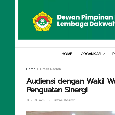
HOME
ORGANISASI
R
Home
Lintas Daerah
Audiensi dengan Wakil Wal
Penguatan Sinergi
2025/04/19
in
Lintas Daerah