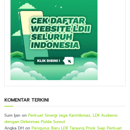
KOMENTAR TERKINI
Sum Ijan
on
Perkuat Sinergi Jaga Kamtibmas, LDII Audiensi
dengan Dirbinmas Polda Sumut
Angka DH
on
Pengurus Baru LDII Tanjung Priok Siap Perkuat