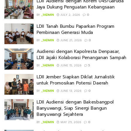
LDII Audiensi dengan Korem 045/Garuda
Jaya Dukung Penguatan Kebangsaan
BY
_1ADMIN
JULY 2, 2026
0
LDII Tanah Bumbu Paparkan Program
Pembinaan Generasi Muda
BY
_1ADMIN
JUNE 21, 2026
0
Audiensi dengan Kapolresta Denpasar,
LDII Jajaki Kolaborasi Penanganan Sampah
BY
_1ADMIN
JUNE 15, 2026
5
LDII Jember Siapkan Diklat Jurnalistik
untuk Promosikan Potensi Daerah
BY
_1ADMIN
JUNE 13, 2026
0
LDII Audiensi dengan Bakesbangpol
Banyuwangi, Siap Sinergi Bangun
Banyuwangi Sejahtera
BY
_1ADMIN
MAY 29, 2026
0