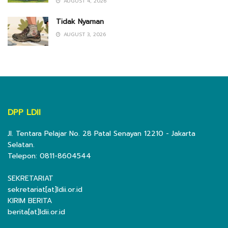
AUGUST 4, 2026
Tidak Nyaman
AUGUST 3, 2026
DPP LDII
Jl. Tentara Pelajar No. 28 Patal Senayan 12210 - Jakarta
Selatan.
Telepon: 0811-8604544
SEKRETARIAT
sekretariat[at]ldii.or.id
KIRIM BERITA
berita[at]ldii.or.id