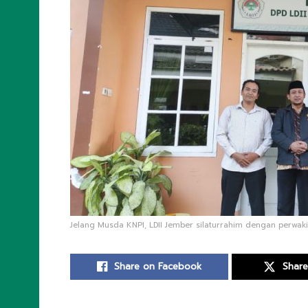
Jelang Musda KNPI, LDII Jember silaturrahim dengan perwakila
Share on Facebook
Share