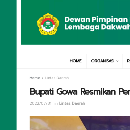
HOME
ORGANISASI
R
Home
Lintas Daerah
Bupati Gowa Resmikan Pe
2022/07/31
in
Lintas Daerah