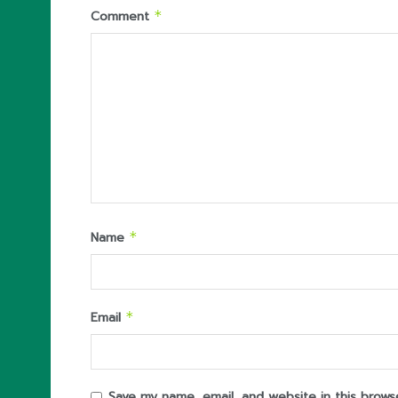
Comment
*
Name
*
Email
*
Save my name, email, and website in this brows