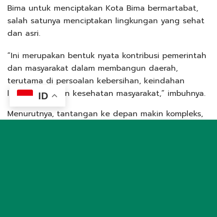
Bima untuk menciptakan Kota Bima bermartabat,
salah satunya menciptakan lingkungan yang sehat
dan asri.
“Ini merupakan bentuk nyata kontribusi pemerintah
dan masyarakat dalam membangun daerah,
terutama di persoalan kebersihan, keindahan
lingkungan, dan kesehatan masyarakat,” imbuhnya.
ID
Menurutnya, tantangan ke depan makin kompleks,
terutama masalah sampah, yang merupakan isu
krusial yang harus diselesaikan secara bersama dan
sistematis. “Semua dapat terwujud apabila semua
pihak dapat bekerjasama, berkolaborasi membawa
daerah yang sama-sama kita cintai ke arah yang
lebih baik lagi,” ungkapnya.
Feri Sofiyan menambahkan, berbagai problem yang