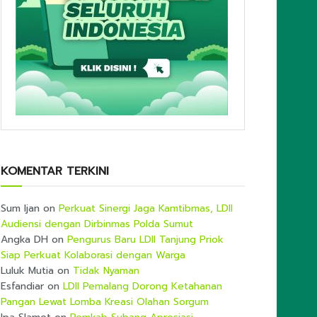
KOMENTAR TERKINI
Sum Ijan
on
Perkuat Sinergi Jaga Kamtibmas, LDII
Audiensi dengan Dirbinmas Polda Sumut
Angka DH
on
Pengurus Baru LDII Tanjung Priok
Siap Perkuat Kolaborasi dengan Warga
Luluk Mutia
on
Tidak Nyaman
Esfandiar
on
LDII Pemalang Dorong Ketahanan
Pangan Lewat Lomba Kreasi Olahan Sorgum