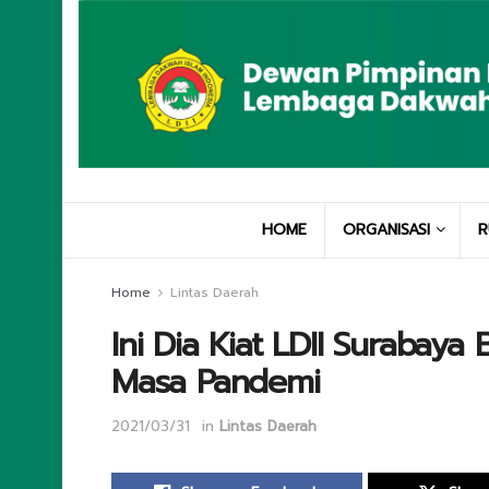
HOME
ORGANISASI
R
Home
Lintas Daerah
Ini Dia Kiat LDII Surabay
Masa Pandemi
2021/03/31
in
Lintas Daerah