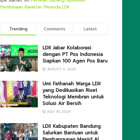
Ipa Slamet
on
Pemkab Subang Apresiasi
Pembinaan Karakter Pemuda LDII
Trending
Comments
Latest
LDII Jabar Kolaborasi
dengan PT Pos Indonesia
Siapkan 100 Agen Pos Baru
AUGUST 4, 2026
Umi Fathanah Warga LDII
yang Dedikasikan Riset
Teknologi Membran untuk
Solusi Air Bersih
JULY 30, 2026
LDII Kabupaten Bandung
Salurkan Bantuan untuk
Pembangunan Masjid Al