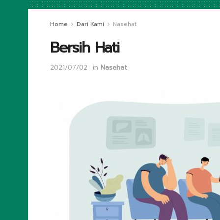
Home
Dari Kami
Nasehat
Bersih Hati
2021/07/02
in
Nasehat