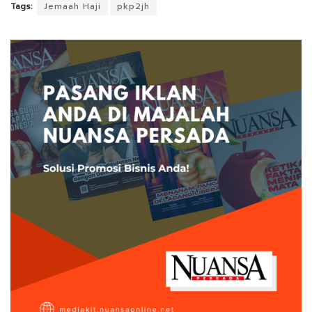
Tags:
Jemaah Haji
pkp2jh