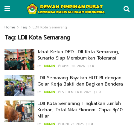
Home
Tag
LDII Kota Semarang
Tag:
LDII Kota Semarang
Jabat Ketua DPD LDII Kota Semarang,
Sunarto Siap Membumikan Toleransi
BY
_1ADMIN
APRIL 28, 2026
0
LDII Semarang Rayakan HUT RI dengan
Gelar Kerja Bakti dan Bagikan Bendera
BY
_1ADMIN
SEPTEMBER 8, 2025
0
LDII Kota Semarang Tingkatkan Jumlah
Kurban, Total Nilai Ekonomi Capai Rp10
Miliar
BY
_1ADMIN
JUNE 25, 2025
0