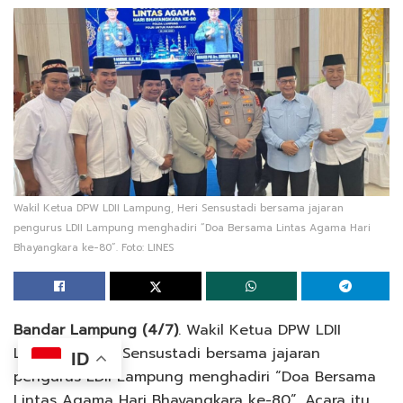
Wakil Ketua DPW LDII Lampung, Heri Sensustadi bersama jajaran
pengurus LDII Lampung menghadiri “Doa Bersama Lintas Agama Hari
Bhayangkara ke-80”. Foto: LINES
Bandar Lampung (4/7)
. Wakil Ketua DPW LDII
Lampung, Heri Sensustadi bersama jajaran
ID
pengurus LDII Lampung menghadiri “Doa Bersama
Lintas Agama Hari Bhayangkara ke-80”. Acara itu