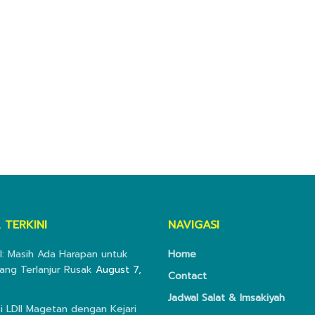
 TERKINI
NAVIGASI
I: Masih Ada Harapan untuk
Home
ang Terlanjur Rusak
August 7,
Contact
Jadwal Salat & Imsakiyah
i LDII Magetan dengan Kejari