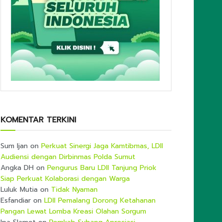
KOMENTAR TERKINI
Sum Ijan
on
Perkuat Sinergi Jaga Kamtibmas, LDII
Audiensi dengan Dirbinmas Polda Sumut
Angka DH
on
Pengurus Baru LDII Tanjung Priok
Siap Perkuat Kolaborasi dengan Warga
Luluk Mutia
on
Tidak Nyaman
Esfandiar
on
LDII Pemalang Dorong Ketahanan
Pangan Lewat Lomba Kreasi Olahan Sorgum