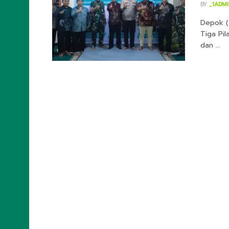
BY
_1ADM
Depok (
Tiga Pil
dan ...