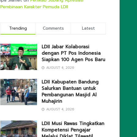
Ipa Slamet
on
Pemkab Subang Apresiasi
Pembinaan Karakter Pemuda LDII
Trending
Comments
Latest
LDII Jabar Kolaborasi
dengan PT Pos Indonesia
Siapkan 100 Agen Pos Baru
AUGUST 4, 2026
LDII Kabupaten Bandung
Salurkan Bantuan untuk
Pembangunan Masjid Al
Muhajirin
AUGUST 4, 2026
LDII Musi Rawas Tingkatkan
Kompetensi Pengajar
Melalui Diklat Tilawatil