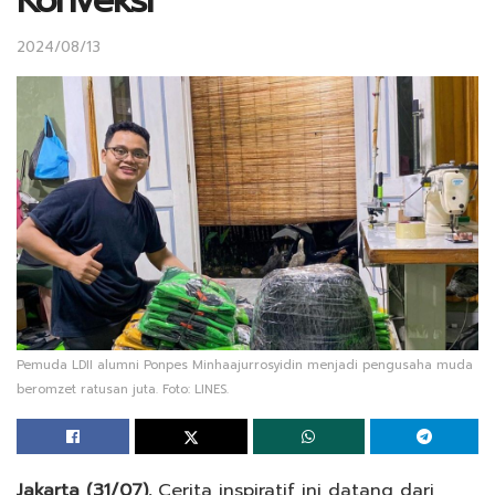
Konveksi
2024/08/13
Pemuda LDII alumni Ponpes Minhaajurrosyidin menjadi pengusaha muda
beromzet ratusan juta. Foto: LINES.
Jakarta (31/07).
Cerita inspiratif ini datang dari