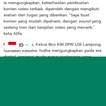
Ia mengungkapkan, keberhasilan pembuatan
konten video terbaik, diperoleh dengan mengikuti
arahan dari tugas yang diberikan. “Saya buat
konten yang mudah dipahami, dengan
sound
yang
sedang tren dan tampilan video yang menarik,”
kata Alifa.
Menanggapi itu, Ketua Biro KIM DPW LDII Lampung,
ID
Gunawan Kesuma Yudha mengungkapkan pada era
digital, generasi muda punya tantangan yang
besar. “Seperti pisau bermata dua, teknologi bisa
memberikan dampak positif ataupun negatif,”
pungkasnya.
Untuk itu, penting memahami etika bermedia sosial.
“Serta memahami ilmu jurnalistik. Karena akan
diajak untuk menganalisa sesuatu hal, kemudian
mengembangkan hal tersebut, baik secara teoritis,