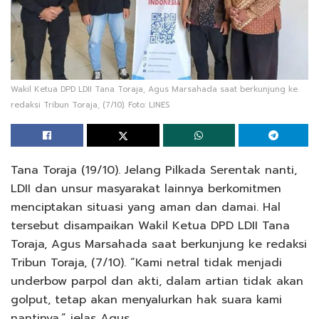
Wakil Ketua DPD LDII Tana Toraja, Agus Marsahada saat berkunjung ke
redaksi Tribun Toraja, (7/10). Foto: LINES
Tana Toraja (19/10). Jelang Pilkada Serentak nanti,
LDII dan unsur masyarakat lainnya berkomitmen
menciptakan situasi yang aman dan damai. Hal
tersebut disampaikan Wakil Ketua DPD LDII Tana
Toraja, Agus Marsahada saat berkunjung ke redaksi
Tribun Toraja, (7/10). “Kami netral tidak menjadi
underbow parpol dan akti, dalam artian tidak akan
golput, tetap akan menyalurkan hak suara kami
nantinya,” jelas Agus.