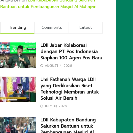
Angka DH
on
LDII Kabupaten Bandung Salurkan
Bantuan untuk Pembangunan Masjid Al Muhajirin
Trending
Comments
Latest
LDII Jabar Kolaborasi
dengan PT Pos Indonesia
Siapkan 100 Agen Pos Baru
AUGUST 4, 2026
Umi Fathanah Warga LDII
yang Dedikasikan Riset
Teknologi Membran untuk
Solusi Air Bersih
JULY 30, 2026
LDII Kabupaten Bandung
Salurkan Bantuan untuk
Pembangunan Masjid Al