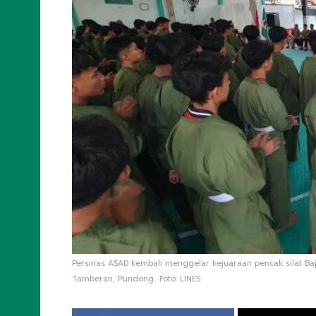
Persinas ASAD kembali menggelar kejuaraan pencak silat Ba
Tamberan, Pundong.. Foto: LINES