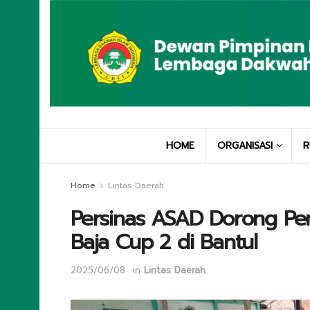
HOME
ORGANISASI
R
Home
Lintas Daerah
Persinas ASAD Dorong Pem
Baja Cup 2 di Bantul
2025/06/08
in
Lintas Daerah