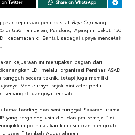
 on Twitter
Share on WhatsApp
gelar kejuaraan pencak silat
Baja Cup
yang
5 di GSG Tamberan, Pundong. Ajang ini diikuti 150
 LDII kecamatan di Bantul, sebagai upaya mencetak
.
akan kejuaraan ini merupakan bagian dari
canangkan LDII melalui organisasi Persinas ASAD.
a tangguh secara teknik, tetapi juga memiliki
ujarnya. Menurutnya, sejak dini atlet perlu
n semangat juangnya terasah.
utama: tanding dan seni tunggal. Sasaran utama
P yang tergolong usia dini dan pra-remaja. “Ini
nunjukkan potensi akan kami siapkan mengikuti
a provinsi,” tambah Abdurrahman.