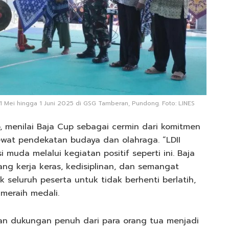
1 Mei hingga 1 Juni 2025 di GSG Tamberan, Pundong. Foto: LINES
, menilai Baja Cup sebagai cermin dari komitmen
wat pendekatan budaya dan olahraga. “LDII
uda melalui kegiatan positif seperti ini. Baja
ng kerja keras, kedisiplinan, dan semangat
 seluruh peserta untuk tidak berhenti berlatih,
meraih medali.
an dukungan penuh dari para orang tua menjadi