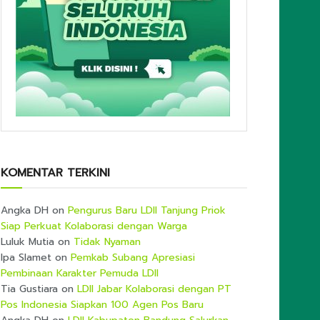
KOMENTAR TERKINI
Angka DH
on
Pengurus Baru LDII Tanjung Priok
Siap Perkuat Kolaborasi dengan Warga
Luluk Mutia
on
Tidak Nyaman
Ipa Slamet
on
Pemkab Subang Apresiasi
Pembinaan Karakter Pemuda LDII
Tia Gustiara
on
LDII Jabar Kolaborasi dengan PT
Pos Indonesia Siapkan 100 Agen Pos Baru