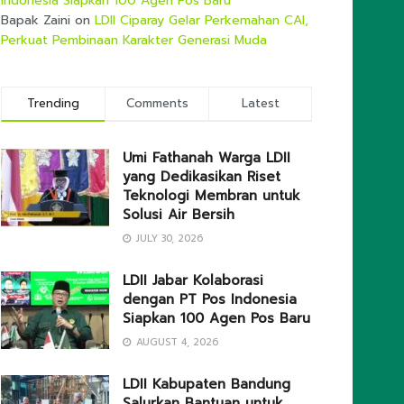
Indonesia Siapkan 100 Agen Pos Baru
Bapak Zaini
on
LDII Ciparay Gelar Perkemahan CAI,
Perkuat Pembinaan Karakter Generasi Muda
Trending
Comments
Latest
Umi Fathanah Warga LDII
yang Dedikasikan Riset
Teknologi Membran untuk
Solusi Air Bersih
JULY 30, 2026
LDII Jabar Kolaborasi
dengan PT Pos Indonesia
Siapkan 100 Agen Pos Baru
AUGUST 4, 2026
LDII Kabupaten Bandung
Salurkan Bantuan untuk