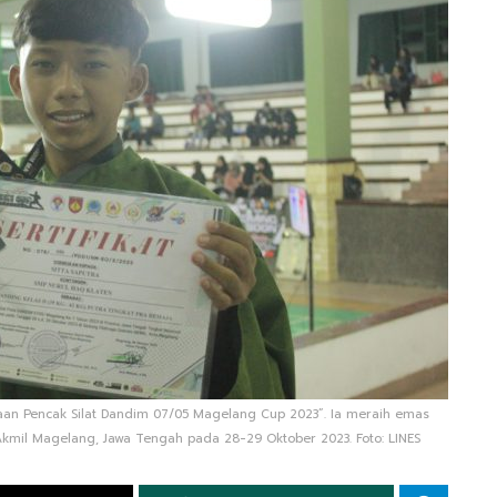
raan Pencak Silat Dandim 07/05 Magelang Cup 2023”. Ia meraih emas
 Akmil Magelang, Jawa Tengah pada 28-29 Oktober 2023. Foto: LINES