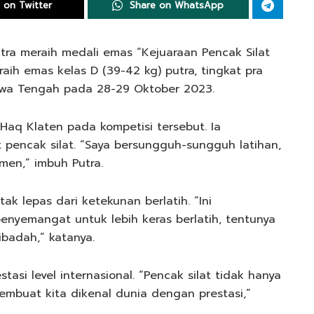
 on Twitter
Share on WhatsApp
putra meraih medali emas “Kejuaraan Pencak Silat
ih emas kelas D (39-42 kg) putra, tingkat pra
awa Tengah pada 28-29 Oktober 2023.
 Haq Klaten pada kompetisi tersebut. Ia
 pencak silat. “Saya bersungguh-sungguh latihan,
men,” imbuh Putra.
tak lepas dari ketekunan berlatih. “Ini
nyemangat untuk lebih keras berlatih, tentunya
badah,” katanya.
asi level internasional. “Pencak silat tidak hanya
membuat kita dikenal dunia dengan prestasi,”