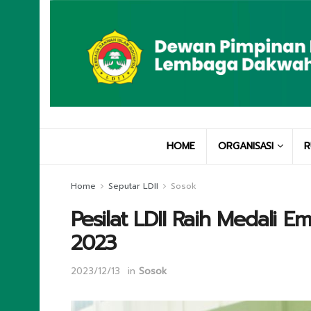
HOME
ORGANISASI
R
Home
Seputar LDII
Sosok
Pesilat LDII Raih Medali
2023
2023/12/13
in
Sosok