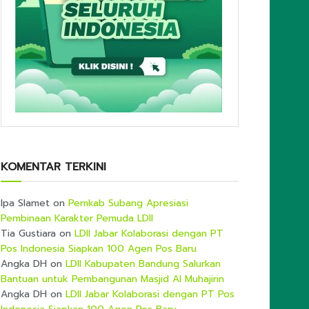
KOMENTAR TERKINI
Ipa Slamet
on
Pemkab Subang Apresiasi
Pembinaan Karakter Pemuda LDII
Tia Gustiara
on
LDII Jabar Kolaborasi dengan PT
Pos Indonesia Siapkan 100 Agen Pos Baru
Angka DH
on
LDII Kabupaten Bandung Salurkan
Bantuan untuk Pembangunan Masjid Al Muhajirin
Angka DH
on
LDII Jabar Kolaborasi dengan PT Pos