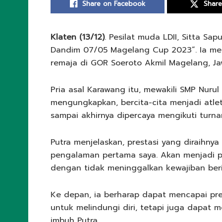
Share on Facebook
Share
Klaten (13/12)
. Pesilat muda LDII, Sitta Sa
Dandim 07/05 Magelang Cup 2023”. Ia mera
remaja di GOR Soeroto Akmil Magelang, J
Pria asal Karawang itu, mewakili SMP Nurul
mengungkapkan, bercita-cita menjadi atlet
sampai akhirnya dipercaya mengikuti turna
Putra menjelaskan, prestasi yang diraihnya 
pengalaman pertama saya. Akan menjadi pe
dengan tidak meninggalkan kewajiban beri
Ke depan, ia berharap dapat mencapai prest
untuk melindungi diri, tetapi juga dapat 
imbuh Putra.