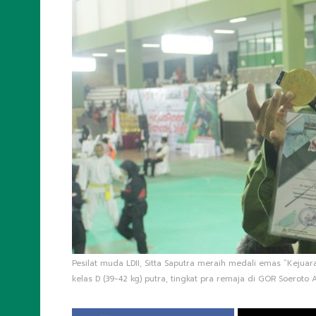
Pesilat muda LDII, Sitta Saputra meraih medali emas “Kejua
kelas D (39-42 kg) putra, tingkat pra remaja di GOR Soeroto