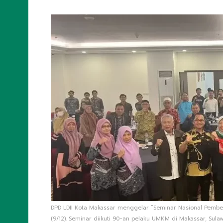
DPD LDII Kota Makassar menggelar “Seminar Nasional Pember
(9/12). Seminar diikuti 90-an pelaku UMKM di Makassar, Sulawe