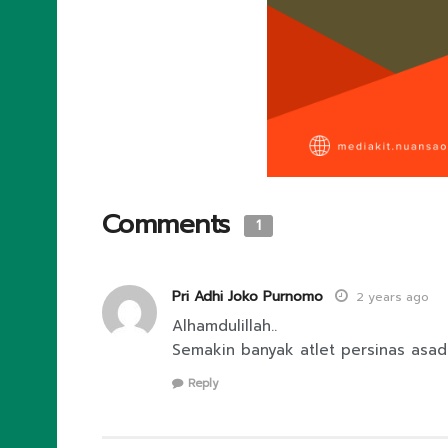
Comments
1
Pri Adhi Joko Purnomo
2 years ago
Alhamdulillah..
Semakin banyak atlet persinas asad
Reply