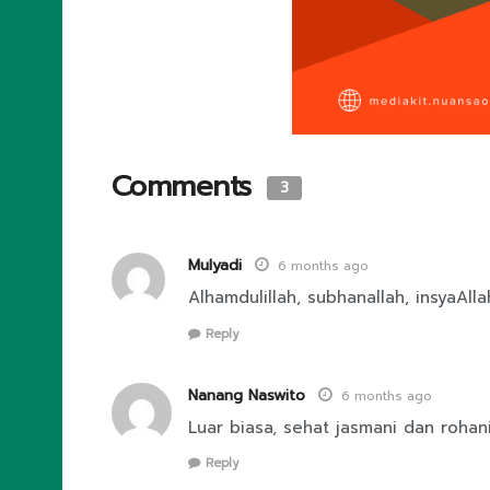
Comments
3
Mulyadi
6 months ago
Alhamdulillah, subhanallah, insyaAl
Reply
Nanang Naswito
6 months ago
Luar biasa, sehat jasmani dan rohan
Reply