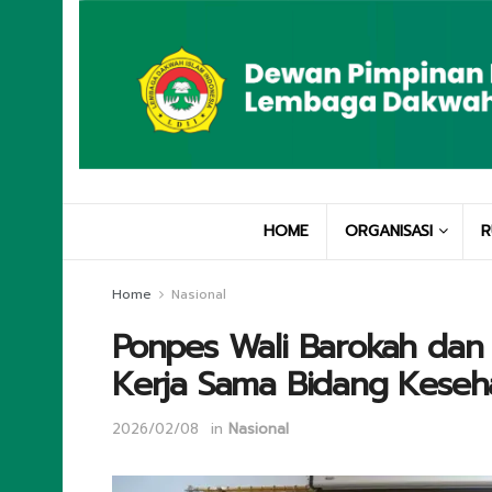
HOME
ORGANISASI
R
Home
Nasional
Ponpes Wali Barokah dan F
Kerja Sama Bidang Keseha
2026/02/08
in
Nasional