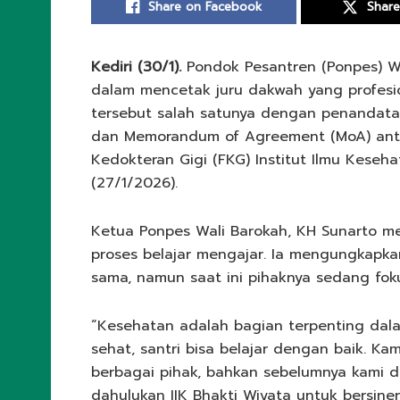
Share on Facebook
Share
Kediri (30/1).
Pondok Pesantren (Ponpes) W
dalam mencetak juru dakwah yang profesioal
tersebut salah satunya dengan penandat
dan Memorandum of Agreement (MoA) anta
Kedokteran Gigi (FKG) Institut Ilmu Keseha
(27/1/2026).
Ketua Ponpes Wali Barokah, KH Sunarto m
proses belajar mengajar. Ia mengungkapka
sama, namun saat ini pihaknya sedang foku
“Kesehatan adalah bagian terpenting dal
sehat, santri bisa belajar dengan baik. 
berbagai pihak, bahkan sebelumnya kami d
dahulukan IIK Bhakti Wiyata untuk bersiner