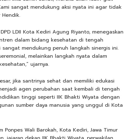
ami sangat mendukung aksi nyata ini agar tidak
r Hendik.
a DPD LDII Kota Kediri Agung Riyanto, menegaskan
ntren dalam bidang kesehatan di tengah
ri sangat mendukung penuh langkah sinergis ini.
eremonial, melainkan langkah nyata dalam
esehatan,” ujarnya.
ar, jika santrinya sehat dan memiliki edukasi
 menjadi agen perubahan saat kembali di tengah
ndidikan tinggi seperti IIK Bhakti Wiyata dengan
gunan sumber daya manusia yang unggul di Kota
 Ponpes Wali Barokah, Kota Kediri, Jawa Timur
n, jajaran dekan IIK Bhakti Wiyata, perwakilan