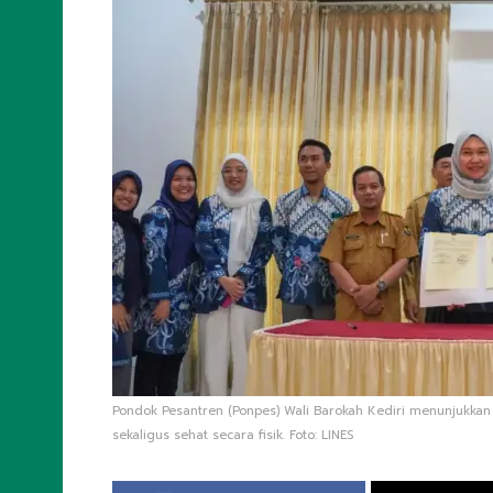
Pondok Pesantren (Ponpes) Wali Barokah Kediri menunjukkan
sekaligus sehat secara fisik. Foto: LINES