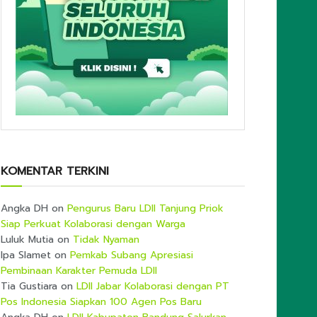
KOMENTAR TERKINI
Angka DH
on
Pengurus Baru LDII Tanjung Priok
Siap Perkuat Kolaborasi dengan Warga
Luluk Mutia
on
Tidak Nyaman
Ipa Slamet
on
Pemkab Subang Apresiasi
Pembinaan Karakter Pemuda LDII
Tia Gustiara
on
LDII Jabar Kolaborasi dengan PT
Pos Indonesia Siapkan 100 Agen Pos Baru