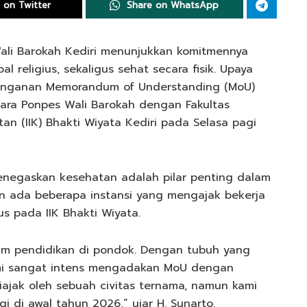
 on Twitter
Share on WhatsApp
ali Barokah Kediri menunjukkan komitmennya
 religius, sekaligus sehat secara fisik. Upaya
anganan Memorandum of Understanding (MoU)
ra Ponpes Wali Barokah dengan Fakultas
tan (IIK) Bhakti Wiyata Kediri pada Selasa pagi
enegaskan kesehatan adalah pilar penting dalam
n ada beberapa instansi yang mengajak bekerja
s pada IIK Bhakti Wiyata.
am pendidikan di pondok. Dengan tubuh yang
Kami sangat intens mengadakan MoU dengan
iajak oleh sebuah civitas ternama, namun kami
gi di awal tahun 2026,” ujar H. Sunarto.