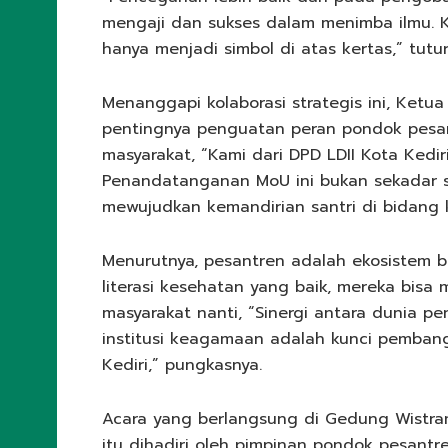
mengaji dan sukses dalam menimba ilmu. K
hanya menjadi simbol di atas kertas,” tutu
Menanggapi kolaborasi strategis ini, Ketu
pentingnya penguatan peran pondok pesa
masyarakat, “Kami dari DPD LDII Kota Kedi
Penandatanganan MoU ini bukan sekadar s
mewujudkan kemandirian santri di bidang k
Menurutnya, pesantren adalah ekosistem bes
literasi kesehatan yang baik, mereka bisa
masyarakat nanti, “Sinergi antara dunia pe
institusi keagamaan adalah kunci pemban
Kediri,” pungkasnya.
Acara yang berlangsung di Gedung Wistram
itu dihadiri oleh pimpinan pondok pesantre