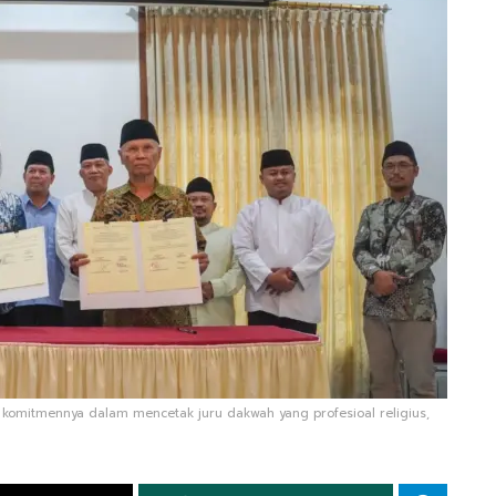
 komitmennya dalam mencetak juru dakwah yang profesioal religius,