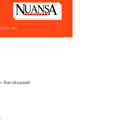
lah Barokaaaah
i