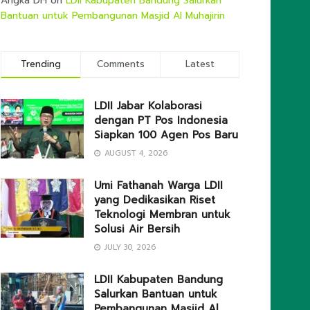
Angka DH
on
LDII Kabupaten Bandung Salurkan
Bantuan untuk Pembangunan Masjid Al Muhajirin
Trending
Comments
Latest
LDII Jabar Kolaborasi
dengan PT Pos Indonesia
Siapkan 100 Agen Pos Baru
AUGUST 4, 2026
Umi Fathanah Warga LDII
yang Dedikasikan Riset
Teknologi Membran untuk
Solusi Air Bersih
JULY 30, 2026
LDII Kabupaten Bandung
Salurkan Bantuan untuk
Pembangunan Masjid Al