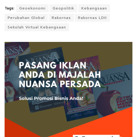
Tags:
Geoekonomi
Geopolitik
Kebangsaan
Perubahan Global
Rakornas
Rakornas LDII
Sekolah Virtual Kebangsaan