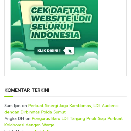
KOMENTAR TERKINI
Sum Ijan
on
Perkuat Sinergi Jaga Kamtibmas, LDII Audiensi
dengan Dirbinmas Polda Sumut
Angka DH
on
Pengurus Baru LDII Tanjung Priok Siap Perkuat
Kolaborasi dengan Warga