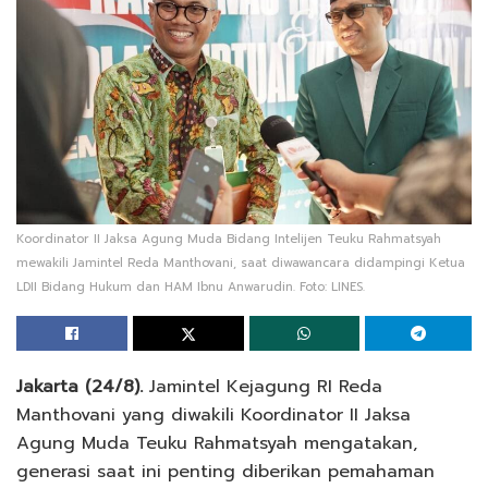
Koordinator II Jaksa Agung Muda Bidang Intelijen Teuku Rahmatsyah
mewakili Jamintel Reda Manthovani, saat diwawancara didampingi Ketua
LDII Bidang Hukum dan HAM Ibnu Anwarudin. Foto: LINES.
Jakarta (24/8).
Jamintel Kejagung RI Reda
Manthovani yang diwakili Koordinator II Jaksa
Agung Muda Teuku Rahmatsyah mengatakan,
generasi saat ini penting diberikan pemahaman