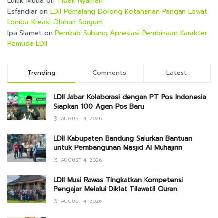
Luluk Mutia
on
Tidak Nyaman
Esfandiar
on
LDII Pemalang Dorong Ketahanan Pangan Lewat
Lomba Kreasi Olahan Sorgum
Ipa Slamet
on
Pemkab Subang Apresiasi Pembinaan Karakter
Pemuda LDII
Trending
Comments
Latest
LDII Jabar Kolaborasi dengan PT Pos Indonesia
Siapkan 100 Agen Pos Baru
AUGUST 4, 2026
LDII Kabupaten Bandung Salurkan Bantuan
untuk Pembangunan Masjid Al Muhajirin
AUGUST 4, 2026
LDII Musi Rawas Tingkatkan Kompetensi
Pengajar Melalui Diklat Tilawatil Quran
AUGUST 4, 2026