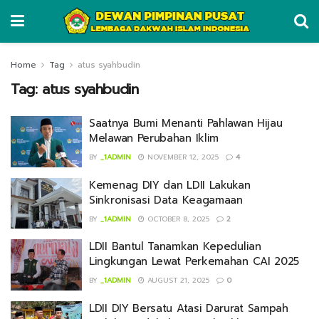
Home
Tag
atus syahbudin
Tag:
atus syahbudin
Saatnya Bumi Menanti Pahlawan Hijau
Melawan Perubahan Iklim
BY
_1ADMIN
NOVEMBER 12, 2025
4
Kemenag DIY dan LDII Lakukan
Sinkronisasi Data Keagamaan
BY
_1ADMIN
OCTOBER 8, 2025
2
LDII Bantul Tanamkan Kepedulian
Lingkungan Lewat Perkemahan CAI 2025
BY
_1ADMIN
AUGUST 21, 2025
0
LDII DIY Bersatu Atasi Darurat Sampah