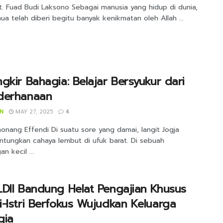
t. Fuad Budi Laksono Sebagai manusia yang hidup di dunia,
ua telah diberi begitu banyak kenikmatan oleh Allah ...
gkir Bahagia: Belajar Bersyukur dari
derhanaan
IN
MAY 27, 2025
4
onang Effendi Di suatu sore yang damai, langit Jogja
tungkan cahaya lembut di ufuk barat. Di sebuah
n kecil ...
DII Bandung Helat Pengajian Khusus
-Istri Berfokus Wujudkan Keluarga
gia