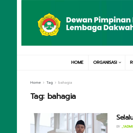
HOME
ORGANISASI
R
Home
Tag
bahagia
Tag:
bahagia
Selal
BY
_1ADM