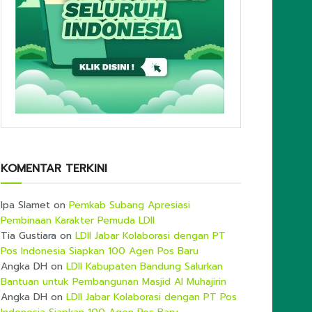
KOMENTAR TERKINI
Ipa Slamet
on
Pemkab Subang Apresiasi
Pembinaan Karakter Pemuda LDII
Tia Gustiara
on
LDII Jabar Kolaborasi dengan PT
Pos Indonesia Siapkan 100 Agen Pos Baru
Angka DH
on
LDII Kabupaten Bandung Salurkan
Bantuan untuk Pembangunan Masjid Al Muhajirin
Angka DH
on
LDII Jabar Kolaborasi dengan PT Pos