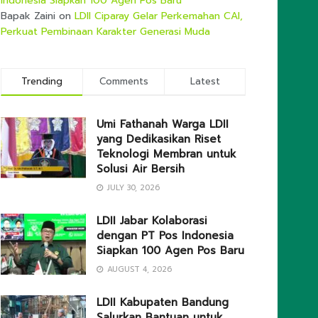
Indonesia Siapkan 100 Agen Pos Baru
Bapak Zaini
on
LDII Ciparay Gelar Perkemahan CAI,
Perkuat Pembinaan Karakter Generasi Muda
Trending
Comments
Latest
Umi Fathanah Warga LDII
yang Dedikasikan Riset
Teknologi Membran untuk
Solusi Air Bersih
JULY 30, 2026
LDII Jabar Kolaborasi
dengan PT Pos Indonesia
Siapkan 100 Agen Pos Baru
AUGUST 4, 2026
LDII Kabupaten Bandung
Salurkan Bantuan untuk