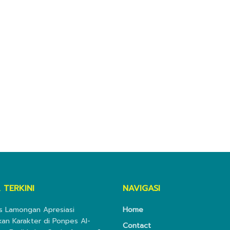
 TERKINI
NAVIGASI
s Lamongan Apresiasi
Home
kan Karakter di Ponpes Al-
Contact