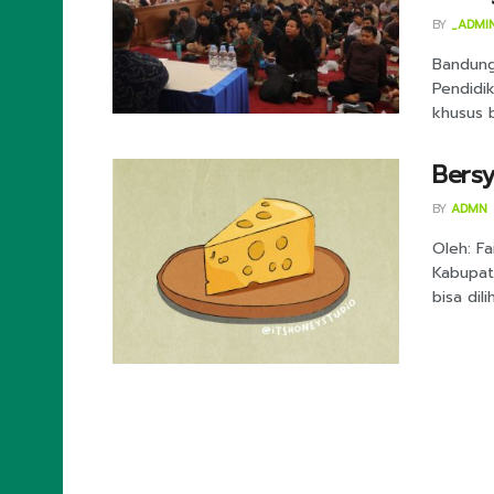
BY
_ADMI
Bandung
Pendidi
khusus b
Bersy
BY
ADMN
Oleh: Fa
Kabupat
bisa dili