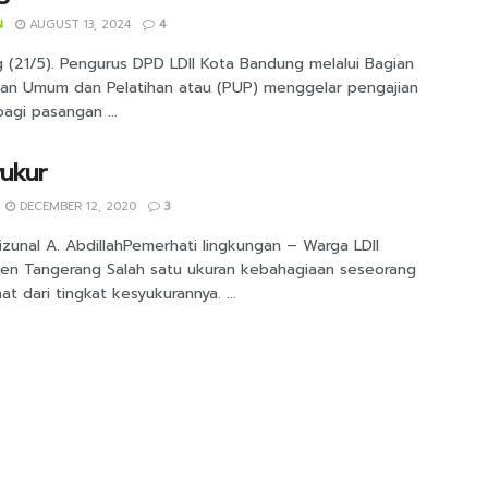
N
AUGUST 13, 2024
4
 (21/5). Pengurus DPD LDII Kota Bandung melalui Bagian
kan Umum dan Pelatihan atau (PUP) menggelar pengajian
agi pasangan ...
ukur
DECEMBER 12, 2020
3
izunal A. AbdillahPemerhati lingkungan – Warga LDII
en Tangerang Salah satu ukuran kebahagiaan seseorang
hat dari tingkat kesyukurannya. ...