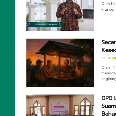
Oleh Us
kita sem
Secan
Kese
BY
_1ADM
Oleh: Th
menggan
angkringa
DPD L
Suami
Baha