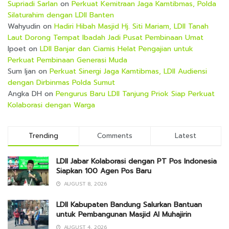
Supriadi Sarlan
on
Perkuat Kemitraan Jaga Kamtibmas, Polda
Silaturahim dengan LDII Banten
Wahyudin
on
Hadiri Hibah Masjid Hj. Siti Mariam, LDII Tanah
Laut Dorong Tempat Ibadah Jadi Pusat Pembinaan Umat
Ipoet
on
LDII Banjar dan Ciamis Helat Pengajian untuk
Perkuat Pembinaan Generasi Muda
Sum Ijan
on
Perkuat Sinergi Jaga Kamtibmas, LDII Audiensi
dengan Dirbinmas Polda Sumut
Angka DH
on
Pengurus Baru LDII Tanjung Priok Siap Perkuat
Kolaborasi dengan Warga
Trending
Comments
Latest
LDII Jabar Kolaborasi dengan PT Pos Indonesia
Siapkan 100 Agen Pos Baru
AUGUST 8, 2026
LDII Kabupaten Bandung Salurkan Bantuan
untuk Pembangunan Masjid Al Muhajirin
AUGUST 4, 2026