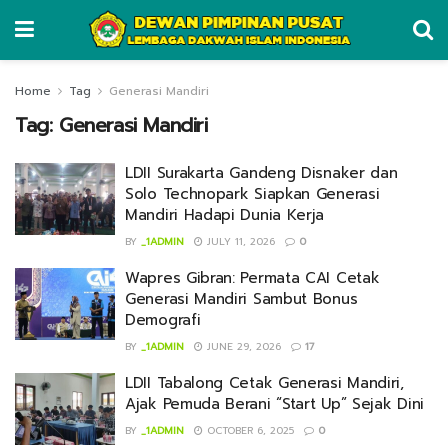
Home
Tag
Generasi Mandiri
Tag:
Generasi Mandiri
LDII Surakarta Gandeng Disnaker dan
Solo Technopark Siapkan Generasi
Mandiri Hadapi Dunia Kerja
BY
_1ADMIN
JULY 11, 2026
0
Wapres Gibran: Permata CAI Cetak
Generasi Mandiri Sambut Bonus
Demografi
BY
_1ADMIN
JUNE 29, 2026
17
LDII Tabalong Cetak Generasi Mandiri,
Ajak Pemuda Berani “Start Up” Sejak Dini
BY
_1ADMIN
OCTOBER 6, 2025
0