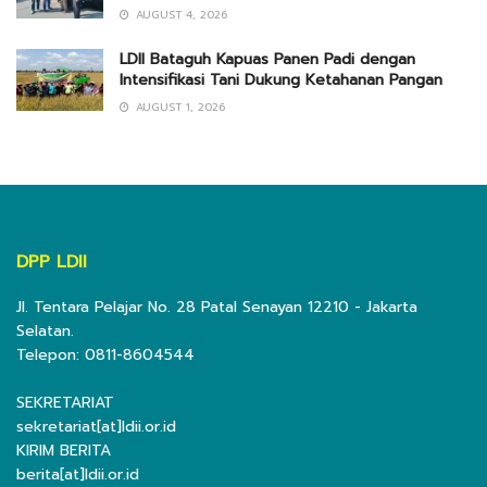
AUGUST 4, 2026
LDII Bataguh Kapuas Panen Padi dengan
Intensifikasi Tani Dukung Ketahanan Pangan
AUGUST 1, 2026
DPP LDII
Jl. Tentara Pelajar No. 28 Patal Senayan 12210 - Jakarta
Selatan.
Telepon: 0811-8604544
SEKRETARIAT
sekretariat[at]ldii.or.id
KIRIM BERITA
berita[at]ldii.or.id