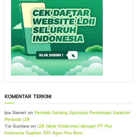
KOMENTAR TERKINI
Ipa Slamet
on
Pemkab Subang Apresiasi Pembinaan Karakter
Pemuda LDII
Tia Gustiara
on
LDII Jabar Kolaborasi dengan PT Pos
Indonesia Siapkan 100 Agen Pos Baru