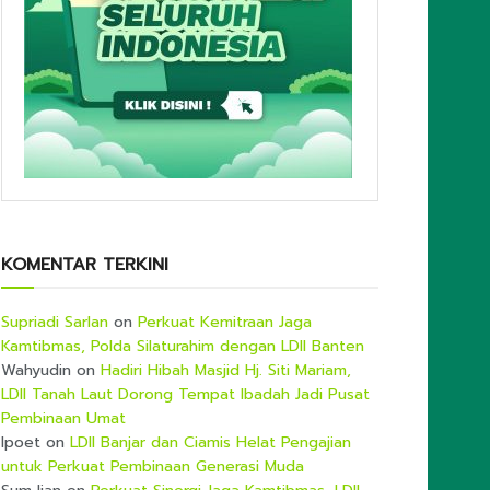
KOMENTAR TERKINI
Supriadi Sarlan
on
Perkuat Kemitraan Jaga
Kamtibmas, Polda Silaturahim dengan LDII Banten
Wahyudin
on
Hadiri Hibah Masjid Hj. Siti Mariam,
LDII Tanah Laut Dorong Tempat Ibadah Jadi Pusat
Pembinaan Umat
Ipoet
on
LDII Banjar dan Ciamis Helat Pengajian
untuk Perkuat Pembinaan Generasi Muda