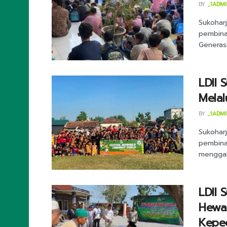
BY
_1ADM
Sukohar
pembina
Generasi
LDII 
Melal
BY
_1ADM
Sukohar
pembina
menggab
LDII 
Hewan
Keped