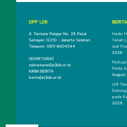
DPP LDII
BERITA
Jl. Tentara Pelajar No. 28 Patal
Hadiri H
Senayan 12210 - Jakarta Selatan.
Tanah L
Telepon: 0811-8604544
Jadi Pu
2026
SEKRETARIAT
Perkuat
sekretariat[at]ldii.or.id
Polda S
KIRIM BERITA
August
berita[at]ldii.or.id
LDII Ta
Dukung
pada K
2026