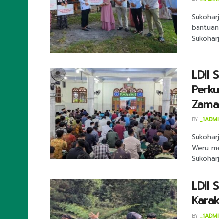
Sukohar
bantuan
Sukoharj
LDII 
Perku
Zama
BY
_1ADM
Sukoharj
Weru me
Sukoharjo
LDII 
Kara
BY
_1ADM