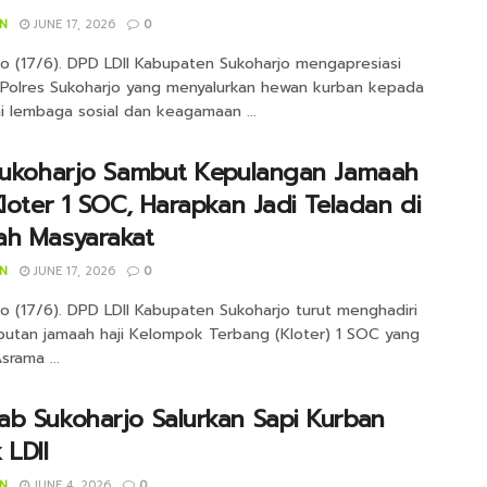
IN
JUNE 17, 2026
0
jo (17/6). DPD LDII Kabupaten Sukoharjo mengapresiasi
 Polres Sukoharjo yang menyalurkan hewan kurban kepada
i lembaga sosial dan keagamaan ...
 Sukoharjo Sambut Kepulangan Jamaah
Kloter 1 SOC, Harapkan Jadi Teladan di
ah Masyarakat
IN
JUNE 17, 2026
0
o (17/6). DPD LDII Kabupaten Sukoharjo turut menghadiri
utan jamaah haji Kelompok Terbang (Kloter) 1 SOC yang
srama ...
b Sukoharjo Salurkan Sapi Kurban
 LDII
IN
JUNE 4, 2026
0