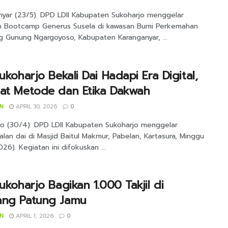
nyar (23/5). DPD LDII Kabupaten Sukoharjo menggelar
n Bootcamp Generus Susela di kawasan Bumi Perkemahan
 Gunung Ngargoyoso, Kabupaten Karanganyar, ...
Sukoharjo Bekali Dai Hadapi Era Digital,
uat Metode dan Etika Dakwah
IN
APRIL 30, 2026
0
jo (30/4). DPD LDII Kabupaten Sukoharjo menggelar
an dai di Masjid Baitul Makmur, Pabelan, Kartasura, Minggu
26). Kegiatan ini difokuskan ...
Sukoharjo Bagikan 1.000 Takjil di
ang Patung Jamu
IN
APRIL 1, 2026
0