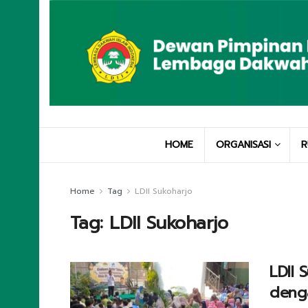
HOME
ORGANISASI
R
Home
Tag
LDII Sukoharjo
Tag:
LDII Sukoharjo
LDII 
denga