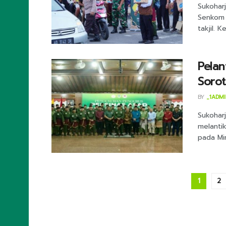
Sukohar
Senkom 
takjil. K
Pelan
Sorot
BY
_1ADM
Sukohar
melanti
pada Min
1
2