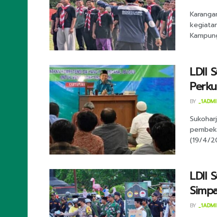
Karanga
kegiata
Kampung
LDII 
Perk
BY
_1ADM
Sukohar
pembekal
(19/4/20
LDII 
Simp
BY
_1ADM