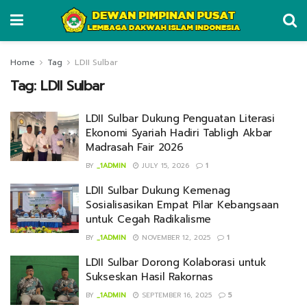
Home
Tag
LDII Sulbar
Tag:
LDII Sulbar
LDII Sulbar Dukung Penguatan Literasi
Ekonomi Syariah Hadiri Tabligh Akbar
Madrasah Fair 2026
BY
_1ADMIN
JULY 15, 2026
1
LDII Sulbar Dukung Kemenag
Sosialisasikan Empat Pilar Kebangsaan
untuk Cegah Radikalisme
BY
_1ADMIN
NOVEMBER 12, 2025
1
LDII Sulbar Dorong Kolaborasi untuk
Sukseskan Hasil Rakornas
BY
_1ADMIN
SEPTEMBER 16, 2025
5