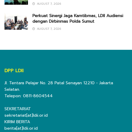
AUGUST 7, 2026
Perkuat Sinergi Jaga Kamtibmas, LDII Audiensi
dengan Dirbinmas Polda Sumut
AUGUST 7, 2026
DPP LDII
Jl. Tentara Pelajar No. 28 Patal Senayan 12210 - Jakarta
Selatan.
Telepon: 0811-8604544
SEKRETARIAT
sekretariat[at]ldii.or.id
KIRIM BERITA
berita[at]ldii.or.id