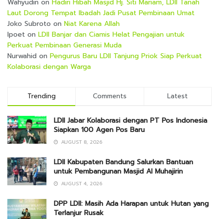
Wahyudin
on
Hadiri Hibah Masjid Hj. Siti Mariam, LDII Tanah
Laut Dorong Tempat Ibadah Jadi Pusat Pembinaan Umat
Joko Subroto
on
Niat Karena Allah
Ipoet
on
LDII Banjar dan Ciamis Helat Pengajian untuk
Perkuat Pembinaan Generasi Muda
Nurwahid
on
Pengurus Baru LDII Tanjung Priok Siap Perkuat
Kolaborasi dengan Warga
Trending
Comments
Latest
LDII Jabar Kolaborasi dengan PT Pos Indonesia
Siapkan 100 Agen Pos Baru
AUGUST 8, 2026
LDII Kabupaten Bandung Salurkan Bantuan
untuk Pembangunan Masjid Al Muhajirin
AUGUST 4, 2026
DPP LDII: Masih Ada Harapan untuk Hutan yang
Terlanjur Rusak