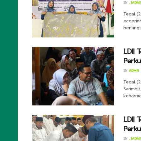
BY
_1ADM
Tegal (
ecoprin
berlangs
LDII 
Perk
BY
ADMN
Tegal (
Sarimbit
keharmon
LDII 
Perku
BY
_1ADM