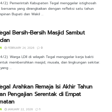
24/2). Pemerintah Kabupaten Tegal menggelar istighosah
 bersama yang dirangkaikan dengan refleksi satu tahun
inan Bupati dan Wakil ...
Tegal Bersih-Bersih Masjid Sambut
dan
IN
FEBRUARY 24, 2026
0
4/2). Warga LDII di wilayah Tegal menggelar kerja bakti
untuk membersihkan masjid, musala, dan lingkungan sekitar.
yang ...
Tegal Arahkan Remaja Isi Akhir Tahun
n Pengajian Serentak di Empat
matan
IN
JANUARY 22, 2026
1