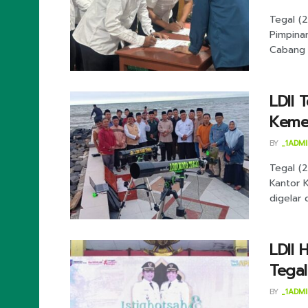
Tegal (
Pimpina
Cabang (
LDII 
Keme
BY
_1ADM
Tegal (2
Kantor 
digelar 
LDII 
Tegal
BY
_1ADM