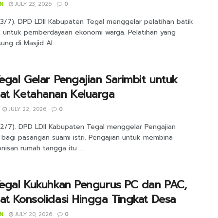
IN
JULY 23, 2026
0
23/7). DPD LDII Kabupaten Tegal menggelar pelatihan batik
t untuk pemberdayaan ekonomi warga. Pelatihan yang
ung di Masjid Al ...
Tegal Gelar Pengajian Sarimbit untuk
uat Ketahanan Keluarga
JULY 22, 2026
0
22/7). DPD LDII Kabupaten Tegal menggelar Pengajian
 bagi pasangan suami istri. Pengajian untuk membina
isan rumah tangga itu ...
Tegal Kukuhkan Pengurus PC dan PAC,
at Konsolidasi Hingga Tingkat Desa
IN
JULY 20, 2026
0