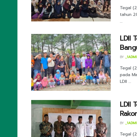
Tegal (
tahun 2
...
LDII 
Bang
BY
_1ADM
Tegal (2
pada Mi
LDII ...
LDII 
Rako
BY
_1ADM
Tegal (