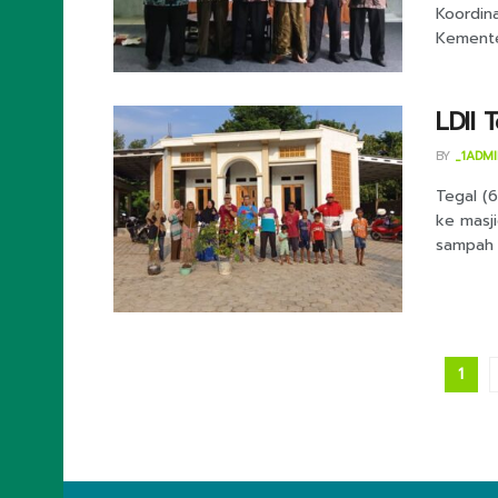
Koordina
Kemente
LDII 
BY
_1ADM
Tegal (
ke masj
sampah 
1