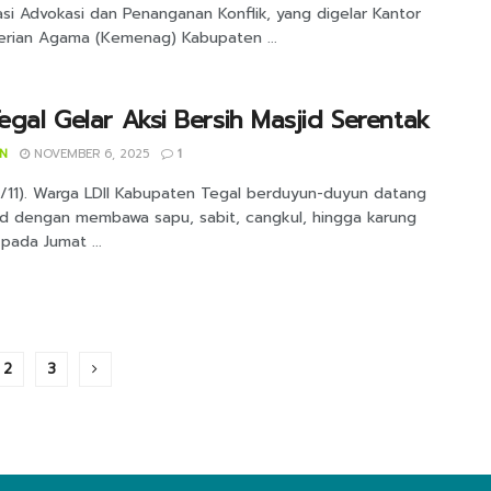
si Advokasi dan Penanganan Konflik, yang digelar Kantor
rian Agama (Kemenag) Kabupaten ...
Tegal Gelar Aksi Bersih Masjid Serentak
IN
NOVEMBER 6, 2025
1
6/11). Warga LDII Kabupaten Tegal berduyun-duyun datang
id dengan membawa sapu, sabit, cangkul, hingga karung
pada Jumat ...
2
3