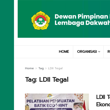
HOME
ORGANISASI
R
Home
Tag
LDII Tegal
Tag:
LDII Tegal
LDII 
Ekono