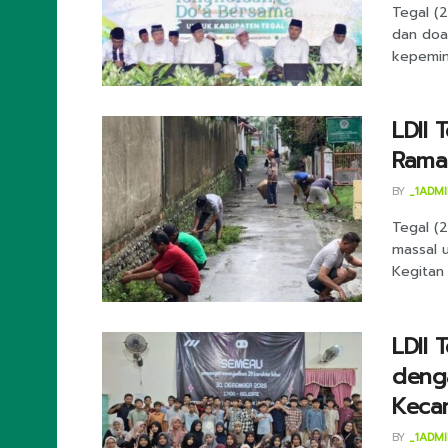
Tegal (
dan doa
kepemimp
LDII 
Rama
BY
_1ADM
Tegal (2
massal 
Kegitan 
LDII 
denga
Keca
BY
_1ADM