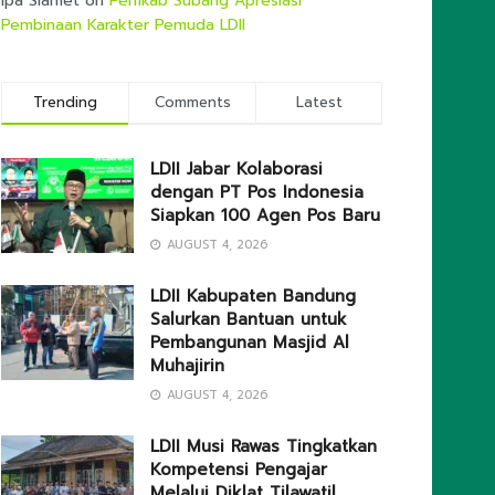
Ipa Slamet
on
Pemkab Subang Apresiasi
Pembinaan Karakter Pemuda LDII
Trending
Comments
Latest
LDII Jabar Kolaborasi
dengan PT Pos Indonesia
Siapkan 100 Agen Pos Baru
AUGUST 4, 2026
LDII Kabupaten Bandung
Salurkan Bantuan untuk
Pembangunan Masjid Al
Muhajirin
AUGUST 4, 2026
LDII Musi Rawas Tingkatkan
Kompetensi Pengajar
Melalui Diklat Tilawatil