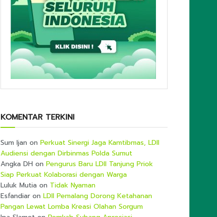
KOMENTAR TERKINI
Sum Ijan
on
Perkuat Sinergi Jaga Kamtibmas, LDII
Audiensi dengan Dirbinmas Polda Sumut
Angka DH
on
Pengurus Baru LDII Tanjung Priok
Siap Perkuat Kolaborasi dengan Warga
Luluk Mutia
on
Tidak Nyaman
Esfandiar
on
LDII Pemalang Dorong Ketahanan
Pangan Lewat Lomba Kreasi Olahan Sorgum