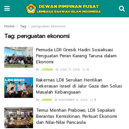
Home
Tag
penguatan ekonomi
Tag:
penguatan ekonomi
Pemuda LDII Gresik Hadiri Sosialisasi
Penguatan Peran Karang Taruna dalam
Ekonomi
BY
_1ADMIN
JUNE 17, 2026
0
Rakernas LDII Serukan Hentikan
Kekerasan Israel di Jalur Gaza dan Solusi
Masalah Kebangsaan
BY
_ADMIN
NOVEMBER 12, 2023
9
Temui Menhan Prabowo, LDII Sepakati
Berantas Kemiskinan, Perkuat Ekonomi
dan Nilai-Nilai Pancasila