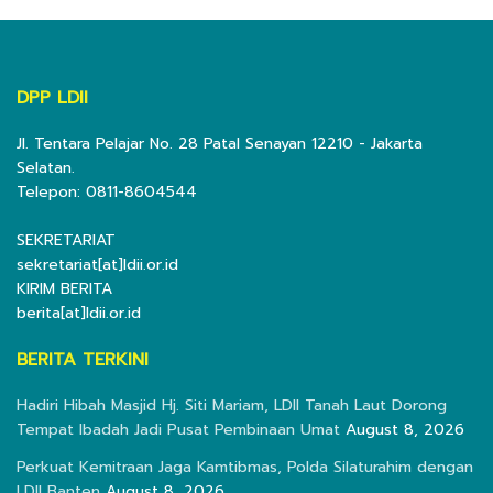
DPP LDII
Jl. Tentara Pelajar No. 28 Patal Senayan 12210 - Jakarta
Selatan.
Telepon: 0811-8604544
SEKRETARIAT
sekretariat[at]ldii.or.id
KIRIM BERITA
berita[at]ldii.or.id
BERITA TERKINI
Hadiri Hibah Masjid Hj. Siti Mariam, LDII Tanah Laut Dorong
Tempat Ibadah Jadi Pusat Pembinaan Umat
August 8, 2026
Perkuat Kemitraan Jaga Kamtibmas, Polda Silaturahim dengan
LDII Banten
August 8, 2026