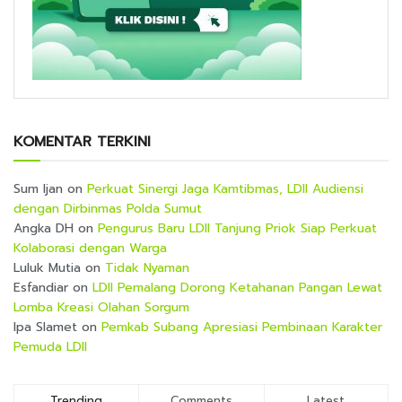
KOMENTAR TERKINI
Sum Ijan
on
Perkuat Sinergi Jaga Kamtibmas, LDII Audiensi
dengan Dirbinmas Polda Sumut
Angka DH
on
Pengurus Baru LDII Tanjung Priok Siap Perkuat
Kolaborasi dengan Warga
Luluk Mutia
on
Tidak Nyaman
Esfandiar
on
LDII Pemalang Dorong Ketahanan Pangan Lewat
Lomba Kreasi Olahan Sorgum
Ipa Slamet
on
Pemkab Subang Apresiasi Pembinaan Karakter
Pemuda LDII
Trending
Comments
Latest