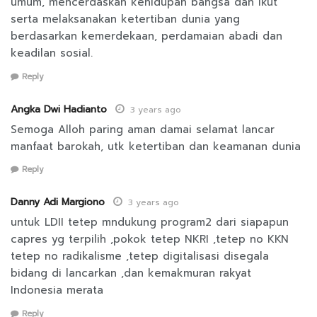
umum, mencerdaskan kehidupan bangsa dan ikut
serta melaksanakan ketertiban dunia yang
berdasarkan kemerdekaan, perdamaian abadi dan
keadilan sosial.
Reply
Angka Dwi Hadianto
3 years ago
Semoga Alloh paring aman damai selamat lancar
manfaat barokah, utk ketertiban dan keamanan dunia
Reply
Danny Adi Margiono
3 years ago
untuk LDII tetep mndukung program2 dari siapapun
capres yg terpilih ,pokok tetep NKRI ,tetep no KKN
tetep no radikalisme ,tetep digitalisasi disegala
bidang di lancarkan ,dan kemakmuran rakyat
Indonesia merata
Reply