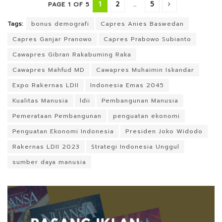
1
2
...
5
PAGE 1 OF 5
Tags:
bonus demografi
Capres Anies Baswedan
Capres Ganjar Pranowo
Capres Prabowo Subianto
Cawapres Gibran Rakabuming Raka
Cawapres Mahfud MD
Cawapres Muhaimin Iskandar
Expo Rakernas LDII
Indonesia Emas 2045
Kualitas Manusia
ldii
Pembangunan Manusia
Pemerataan Pembangunan
penguatan ekonomi
Penguatan Ekonomi Indonesia
Presiden Joko Widodo
Rakernas LDII 2023
Strategi Indonesia Unggul
sumber daya manusia