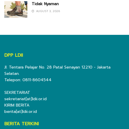
Tidak Nyaman
AUGUST 3, 2026
DPP LDII
Jl. Tentara Pelajar No. 28 Patal Senayan 12210 - Jakarta
Selatan.
Telepon: 0811-8604544
SEKRETARIAT
sekretariat[at]ldii.or.id
KIRIM BERITA
berita[at]ldii.or.id
BERITA TERKINI