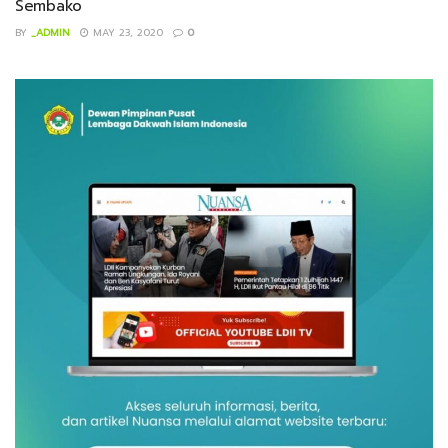
Sembako
BY
_ADMIN
MAY 23, 2020
0